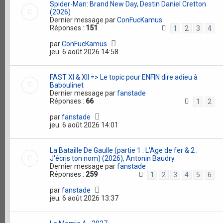
Spider-Man: Brand New Day, Destin Daniel Cretton
(2026)
Dernier message par
ConFucKamus
Réponses :
151
1
2
3
4
par
ConFucKamus
jeu. 6 août 2026 14:58
FAST XI & XII => Le topic pour ENFIN dire adieu à
Baboulinet
Dernier message par
fanstade
Réponses :
66
1
2
par
fanstade
jeu. 6 août 2026 14:01
La Bataille De Gaulle (partie 1 : L'Age de fer & 2 :
J'écris ton nom) (2026), Antonin Baudry
Dernier message par
fanstade
Réponses :
259
1
2
3
4
5
6
par
fanstade
jeu. 6 août 2026 13:37