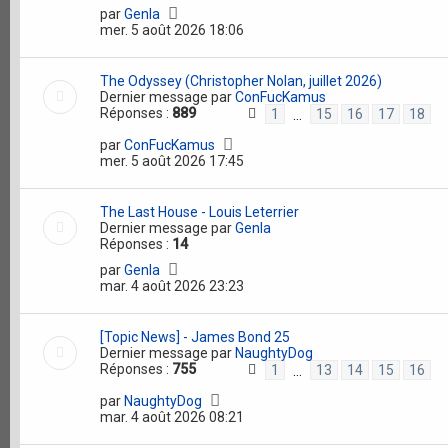
par
Genla
mer. 5 août 2026 18:06
The Odyssey (Christopher Nolan, juillet 2026)
Dernier message par
ConFucKamus
Réponses :
889
1
15
16
17
18
…
par
ConFucKamus
mer. 5 août 2026 17:45
The Last House - Louis Leterrier
Dernier message par
Genla
Réponses :
14
par
Genla
mar. 4 août 2026 23:23
[Topic News] - James Bond 25
Dernier message par
NaughtyDog
Réponses :
755
1
13
14
15
16
…
par
NaughtyDog
mar. 4 août 2026 08:21