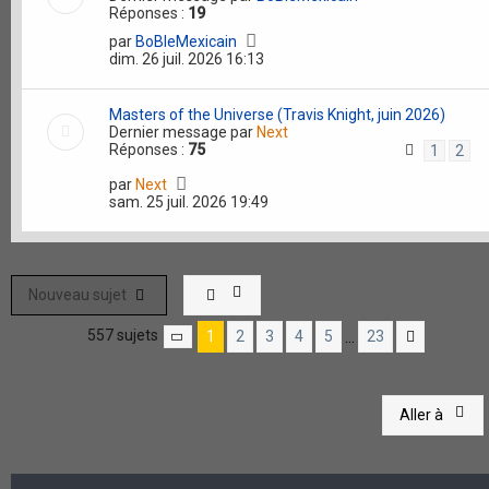
Réponses :
19
par
BoBleMexicain
dim. 26 juil. 2026 16:13
Masters of the Universe (Travis Knight, juin 2026)
Dernier message par
Next
Réponses :
75
1
2
par
Next
sam. 25 juil. 2026 19:49
Nouveau sujet
557 sujets
1
2
3
4
5
23
…
Page
1
sur
23
Suivante
Aller à