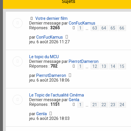
Sujets
Votre dernier film
Dernier message par
ConFucKamus
Réponses :
3265
1
63
64
65
66
…
par
ConFucKamus
jeu. 6 août 2026 11:27
Le topic du MCU
Dernier message par
PierrotDameron
Réponses :
702
1
12
13
14
15
…
par
PierrotDameron
jeu. 6 août 2026 18:06
Le Topic de l'actualité Cinéma
Dernier message par
Genla
Réponses :
1151
1
21
22
23
24
…
par
Genla
jeu. 6 août 2026 18:03