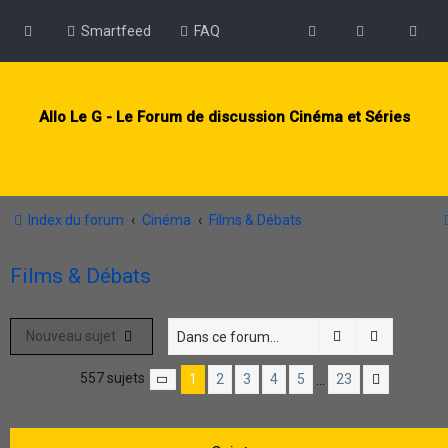
Smartfeed
FAQ
Allo Le G - Le Forum de discussion Cinéma et Séries
Index du forum
Cinéma
Films & Débats
Films & Débats
Rechercher
Recherch
Nouveau sujet
557 sujets
1
2
3
4
5
23
…
Page
1
sur
23
Suivante