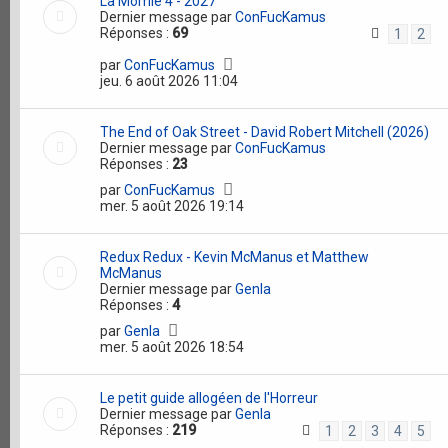
La Momie 4 - 2027
Dernier message par
ConFucKamus
Réponses :
69
1
2
par
ConFucKamus
jeu. 6 août 2026 11:04
The End of Oak Street - David Robert Mitchell (2026)
Dernier message par
ConFucKamus
Réponses :
23
par
ConFucKamus
mer. 5 août 2026 19:14
Redux Redux - Kevin McManus et Matthew
McManus
Dernier message par
Genla
Réponses :
4
par
Genla
mer. 5 août 2026 18:54
Le petit guide allogéen de l'Horreur
Dernier message par
Genla
Réponses :
219
1
2
3
4
5