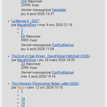
259
Réponses
22496
Vues
Dernier message
par
fanstade
jeu. 6 août 2026 13:37
La Momie 4 - 2027
par
NaughtyDog
»
mar. 4 nov. 2025 21:16
1
2
69
Réponses
5903
Vues
Dernier message
par
ConFucKamus
jeu. 6 août 2026 11:04
The End of Oak Street - David Robert Mitchell (2026)
par
NaughtyDog
»
jeu. 26 mars 2026 18:39
23
Réponses
2396
Vues
Dernier message
par
ConFucKamus
mer. 5 août 2026 19:14
The Odyssey (Christopher Nolan, juillet 2026)
par
Next
»
sam. 12 oct. 2024 10:10
1
…
14
15
16