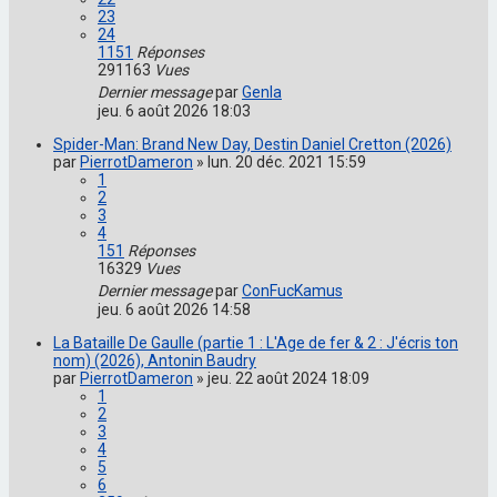
23
24
1151
Réponses
291163
Vues
Dernier message
par
Genla
jeu. 6 août 2026 18:03
Spider-Man: Brand New Day, Destin Daniel Cretton (2026)
par
PierrotDameron
»
lun. 20 déc. 2021 15:59
1
2
3
4
151
Réponses
16329
Vues
Dernier message
par
ConFucKamus
jeu. 6 août 2026 14:58
La Bataille De Gaulle (partie 1 : L'Age de fer & 2 : J'écris ton
nom) (2026), Antonin Baudry
par
PierrotDameron
»
jeu. 22 août 2024 18:09
1
2
3
4
5
6