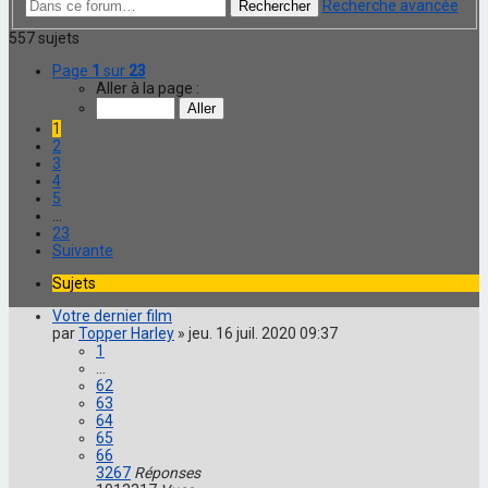
Recherche avancée
Rechercher
557 sujets
Page
1
sur
23
Aller à la page :
1
2
3
4
5
…
23
Suivante
Sujets
Votre dernier film
par
Topper Harley
»
jeu. 16 juil. 2020 09:37
1
…
62
63
64
65
66
3267
Réponses