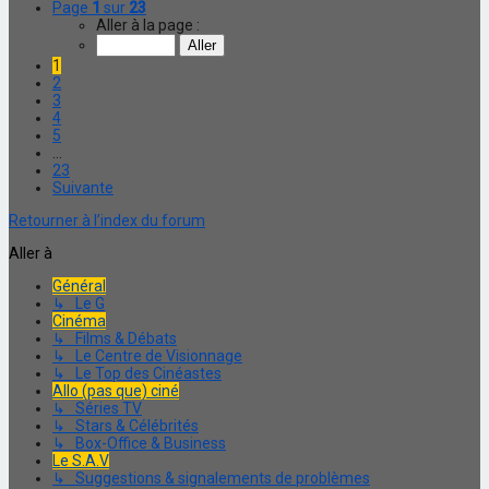
Page
1
sur
23
Aller à la page :
1
2
3
4
5
…
23
Suivante
Retourner à l’index du forum
Aller à
Général
↳ Le G
Cinéma
↳ Films & Débats
↳ Le Centre de Visionnage
↳ Le Top des Cinéastes
Allo (pas que) ciné
↳ Séries TV
↳ Stars & Célébrités
↳ Box-Office & Business
Le S.A.V
↳ Suggestions & signalements de problèmes