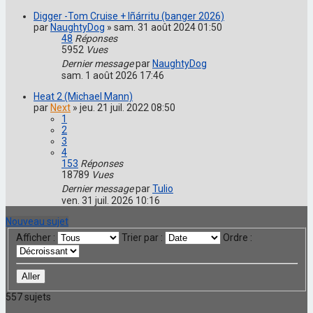
Digger -Tom Cruise + Iñárritu (banger 2026)
par
NaughtyDog
»
sam. 31 août 2024 01:50
48
Réponses
5952
Vues
Dernier message
par
NaughtyDog
sam. 1 août 2026 17:46
Heat 2 (Michael Mann)
par
Next
»
jeu. 21 juil. 2022 08:50
1
2
3
4
153
Réponses
18789
Vues
Dernier message
par
Tulio
ven. 31 juil. 2026 10:16
Nouveau sujet
Afficher :
Trier par :
Ordre :
557 sujets