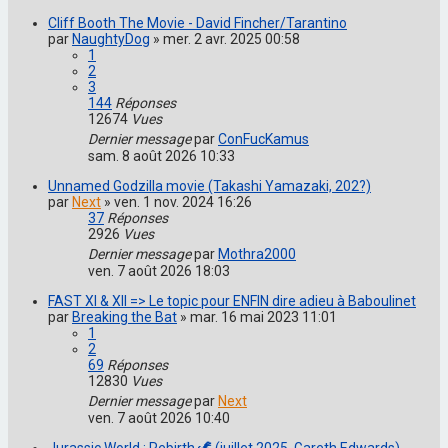
Cliff Booth The Movie - David Fincher/Tarantino
par
NaughtyDog
»
mer. 2 avr. 2025 00:58
1
2
3
144
Réponses
12674
Vues
Dernier message
par
ConFucKamus
sam. 8 août 2026 10:33
Unnamed Godzilla movie (Takashi Yamazaki, 202?)
par
Next
»
ven. 1 nov. 2024 16:26
37
Réponses
2926
Vues
Dernier message
par
Mothra2000
ven. 7 août 2026 18:03
FAST XI & XII => Le topic pour ENFIN dire adieu à Baboulinet
par
Breaking the Bat
»
mar. 16 mai 2023 11:01
1
2
69
Réponses
12830
Vues
Dernier message
par
Next
ven. 7 août 2026 10:40
Jurassic World : Rebirth 🦖 (juillet 2025, Gareth Edwards)