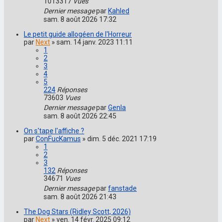
1013317
Vues
Dernier message
par
Kahled
sam. 8 août 2026 17:32
Le petit guide allogéen de l'Horreur
par
Next
»
sam. 14 janv. 2023 11:11
1
2
3
4
5
224
Réponses
73603
Vues
Dernier message
par
Genla
sam. 8 août 2026 22:45
On s'tape l'affiche ?
par
ConFucKamus
»
dim. 5 déc. 2021 17:19
1
2
3
132
Réponses
34671
Vues
Dernier message
par
fanstade
sam. 8 août 2026 21:43
The Dog Stars (Ridley Scott, 2026)
par
Next
»
ven. 14 févr. 2025 09:12