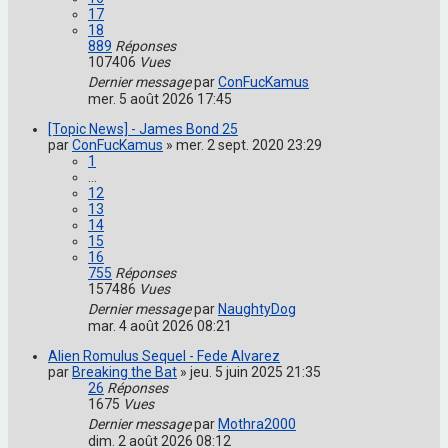
17
18
889
Réponses
107406
Vues
Dernier message
par
ConFucKamus
mer. 5 août 2026 17:45
[Topic News] - James Bond 25
par
ConFucKamus
»
mer. 2 sept. 2020 23:29
1
…
12
13
14
15
16
755
Réponses
157486
Vues
Dernier message
par
NaughtyDog
mar. 4 août 2026 08:21
Alien Romulus Sequel - Fede Alvarez
par
Breaking the Bat
»
jeu. 5 juin 2025 21:35
26
Réponses
1675
Vues
Dernier message
par
Mothra2000
dim. 2 août 2026 08:12