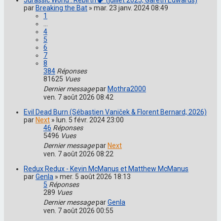
par
Breaking the Bat
»
mar. 23 janv. 2024 08:49
1
…
4
5
6
7
8
384
Réponses
81625
Vues
Dernier message
par
Mothra2000
ven. 7 août 2026 08:42
Evil Dead Burn (Sébastien Vaniček & Florent Bernard, 2026)
par
Next
»
lun. 5 févr. 2024 23:00
46
Réponses
5496
Vues
Dernier message
par
Next
ven. 7 août 2026 08:22
Redux Redux - Kevin McManus et Matthew McManus
par
Genla
»
mer. 5 août 2026 18:13
5
Réponses
289
Vues
Dernier message
par
Genla
ven. 7 août 2026 00:55