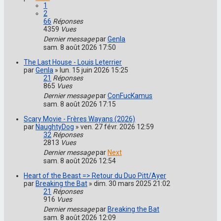
1
2
66
Réponses
4359
Vues
Dernier message
par
Genla
sam. 8 août 2026 17:50
The Last House - Louis Leterrier
par
Genla
»
lun. 15 juin 2026 15:25
21
Réponses
865
Vues
Dernier message
par
ConFucKamus
sam. 8 août 2026 17:15
Scary Movie - Frères Wayans (2026)
par
NaughtyDog
»
ven. 27 févr. 2026 12:59
32
Réponses
2813
Vues
Dernier message
par
Next
sam. 8 août 2026 12:54
Heart of the Beast => Retour du Duo Pitt/Ayer
par
Breaking the Bat
»
dim. 30 mars 2025 21:02
21
Réponses
916
Vues
Dernier message
par
Breaking the Bat
sam. 8 août 2026 12:09