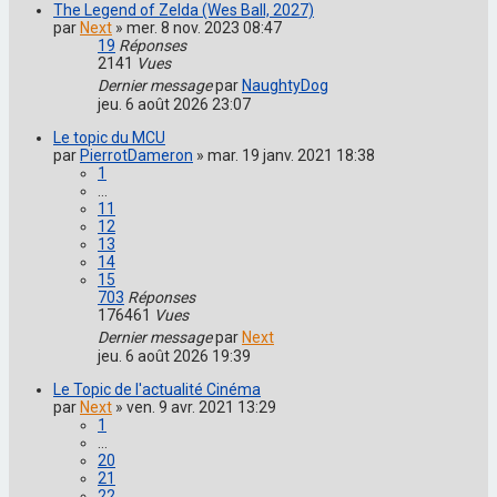
The Legend of Zelda (Wes Ball, 2027)
par
Next
»
mer. 8 nov. 2023 08:47
19
Réponses
2141
Vues
Dernier message
par
NaughtyDog
jeu. 6 août 2026 23:07
Le topic du MCU
par
PierrotDameron
»
mar. 19 janv. 2021 18:38
1
…
11
12
13
14
15
703
Réponses
176461
Vues
Dernier message
par
Next
jeu. 6 août 2026 19:39
Le Topic de l'actualité Cinéma
par
Next
»
ven. 9 avr. 2021 13:29
1
…
20
21
22