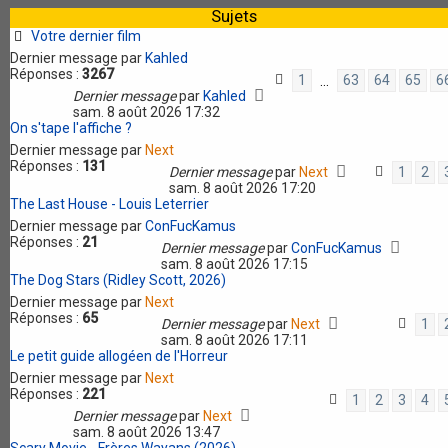
Sujets
Votre dernier film
Dernier message par
Kahled
Réponses :
3267
1
63
64
65
6
…
Dernier message
par
Kahled
sam. 8 août 2026 17:32
On s'tape l'affiche ?
Dernier message par
Next
Réponses :
131
Dernier message
par
Next
1
2
sam. 8 août 2026 17:20
The Last House - Louis Leterrier
Dernier message par
ConFucKamus
Réponses :
21
Dernier message
par
ConFucKamus
sam. 8 août 2026 17:15
The Dog Stars (Ridley Scott, 2026)
Dernier message par
Next
Réponses :
65
Dernier message
par
Next
1
sam. 8 août 2026 17:11
Le petit guide allogéen de l'Horreur
Dernier message par
Next
Réponses :
221
1
2
3
4
Dernier message
par
Next
sam. 8 août 2026 13:47