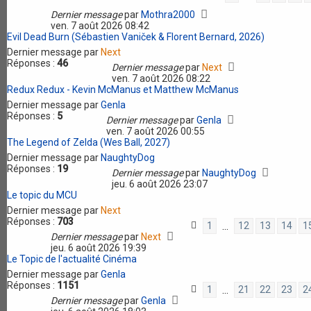
Dernier message
par
Mothra2000
ven. 7 août 2026 08:42
Evil Dead Burn (Sébastien Vaniček & Florent Bernard, 2026)
Dernier message par
Next
Réponses :
46
Dernier message
par
Next
ven. 7 août 2026 08:22
Redux Redux - Kevin McManus et Matthew McManus
Dernier message par
Genla
Réponses :
5
Dernier message
par
Genla
ven. 7 août 2026 00:55
The Legend of Zelda (Wes Ball, 2027)
Dernier message par
NaughtyDog
Réponses :
19
Dernier message
par
NaughtyDog
jeu. 6 août 2026 23:07
Le topic du MCU
Dernier message par
Next
Réponses :
703
1
12
13
14
1
…
Dernier message
par
Next
jeu. 6 août 2026 19:39
Le Topic de l'actualité Cinéma
Dernier message par
Genla
Réponses :
1151
1
21
22
23
2
…
Dernier message
par
Genla