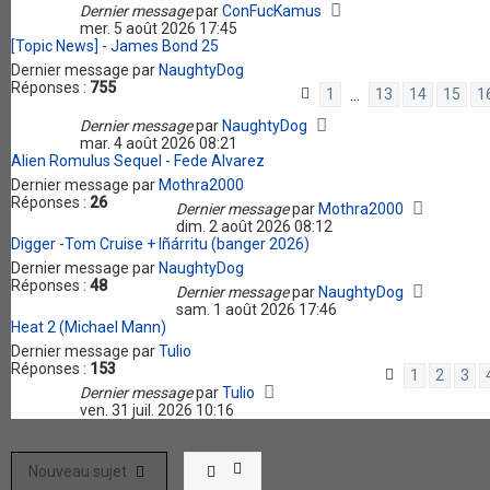
Dernier message
par
ConFucKamus
mer. 5 août 2026 17:45
[Topic News] - James Bond 25
Dernier message par
NaughtyDog
Réponses :
755
1
13
14
15
1
…
Dernier message
par
NaughtyDog
mar. 4 août 2026 08:21
Alien Romulus Sequel - Fede Alvarez
Dernier message par
Mothra2000
Réponses :
26
Dernier message
par
Mothra2000
dim. 2 août 2026 08:12
Digger -Tom Cruise + Iñárritu (banger 2026)
Dernier message par
NaughtyDog
Réponses :
48
Dernier message
par
NaughtyDog
sam. 1 août 2026 17:46
Heat 2 (Michael Mann)
Dernier message par
Tulio
Réponses :
153
1
2
3
Dernier message
par
Tulio
ven. 31 juil. 2026 10:16
Nouveau sujet