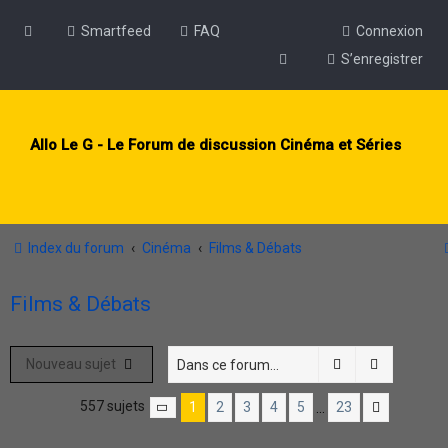
Smartfeed
FAQ
Connexion
S’enregistrer
Allo Le G - Le Forum de discussion Cinéma et Séries
Index du forum
Cinéma
Films & Débats
Films & Débats
Rechercher
Recherch
Nouveau sujet
557 sujets
1
2
3
4
5
23
…
Page
1
sur
23
Suivante