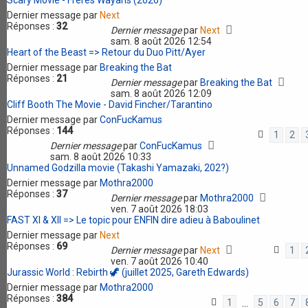
Scary Movie - Frères Wayans (2026)
Dernier message par
Next
Réponses :
32
Dernier message
par
Next
sam. 8 août 2026 12:54
Heart of the Beast => Retour du Duo Pitt/Ayer
Dernier message par
Breaking the Bat
Réponses :
21
Dernier message
par
Breaking the Bat
sam. 8 août 2026 12:09
Cliff Booth The Movie - David Fincher/Tarantino
Dernier message par
ConFucKamus
Réponses :
144
1
2
Dernier message
par
ConFucKamus
sam. 8 août 2026 10:33
Unnamed Godzilla movie (Takashi Yamazaki, 202?)
Dernier message par
Mothra2000
Réponses :
37
Dernier message
par
Mothra2000
ven. 7 août 2026 18:03
FAST XI & XII => Le topic pour ENFIN dire adieu à Baboulinet
Dernier message par
Next
Réponses :
69
Dernier message
par
Next
1
ven. 7 août 2026 10:40
Jurassic World : Rebirth 🦖 (juillet 2025, Gareth Edwards)
Dernier message par
Mothra2000
Réponses :
384
1
5
6
7
…