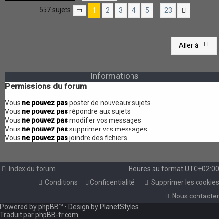
557 sujets
1
2
3
4
5
23
…
Page
1
sur
23
Suivante
Aller à
Informations
Permissions du forum
Vous
ne pouvez pas
poster de nouveaux sujets
Vous
ne pouvez pas
répondre aux sujets
Vous
ne pouvez pas
modifier vos messages
Vous
ne pouvez pas
supprimer vos messages
Vous
ne pouvez pas
joindre des fichiers
Index du forum
Heures au format
UTC+02:00
Conditions
Confidentialité
Supprimer les cookies
Nous contacter
Powered by
phpBB
™
• Design by
PlanetStyles
Traduit par
phpBB-fr.com