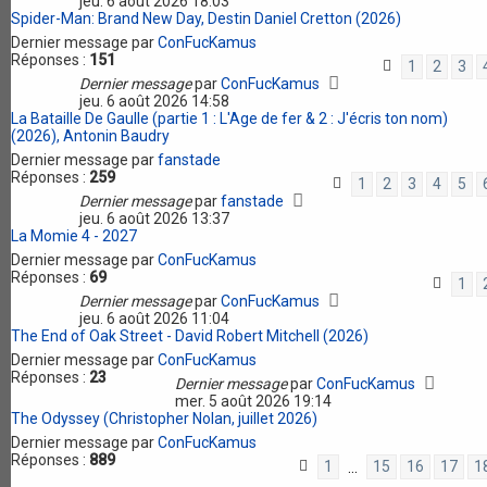
jeu. 6 août 2026 18:03
Spider-Man: Brand New Day, Destin Daniel Cretton (2026)
Dernier message par
ConFucKamus
Réponses :
151
1
2
3
Dernier message
par
ConFucKamus
jeu. 6 août 2026 14:58
La Bataille De Gaulle (partie 1 : L'Age de fer & 2 : J'écris ton nom)
(2026), Antonin Baudry
Dernier message par
fanstade
Réponses :
259
1
2
3
4
5
Dernier message
par
fanstade
jeu. 6 août 2026 13:37
La Momie 4 - 2027
Dernier message par
ConFucKamus
Réponses :
69
1
Dernier message
par
ConFucKamus
jeu. 6 août 2026 11:04
The End of Oak Street - David Robert Mitchell (2026)
Dernier message par
ConFucKamus
Réponses :
23
Dernier message
par
ConFucKamus
mer. 5 août 2026 19:14
The Odyssey (Christopher Nolan, juillet 2026)
Dernier message par
ConFucKamus
Réponses :
889
1
15
16
17
1
…