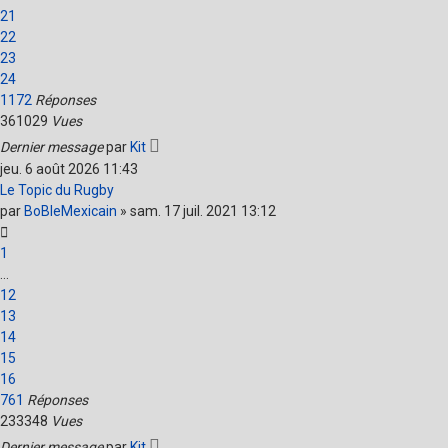
21
22
23
24
1172
Réponses
361029
Vues
Dernier message
par
Kit
jeu. 6 août 2026 11:43
Le Topic du Rugby
par
BoBleMexicain
»
sam. 17 juil. 2021 13:12
1
…
12
13
14
15
16
761
Réponses
233348
Vues
Dernier message
par
Kit