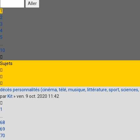
sur
10
1
2
3
4
5
…
10
Suivante
Sujets
décès personnalités (cinéma, télé, musique, littérature, sport, sciences, po
par
Kit
»
ven. 9 oct. 2020 11:42
1
…
68
69
70