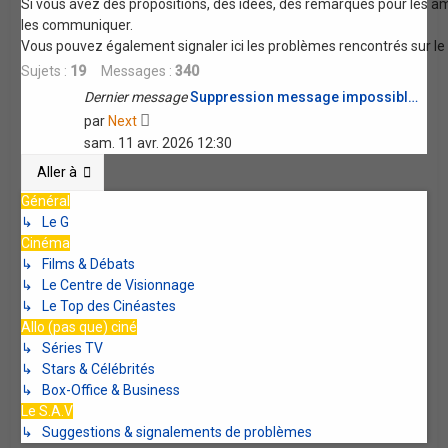
Si vous avez des propositions, des idées, des remarques pour les am
les communiquer.
Vous pouvez également signaler ici les problèmes rencontrés sur le
Sujets :
19
Messages :
340
Dernier message
Suppression message impossibl…
Voir
par
Next
le
sam. 11 avr. 2026 12:30
dernier
Aller à
message
Général
↳ Le G
Cinéma
↳ Films & Débats
↳ Le Centre de Visionnage
↳ Le Top des Cinéastes
Allo (pas que) ciné
↳ Séries TV
↳ Stars & Célébrités
↳ Box-Office & Business
Le S.A.V
↳ Suggestions & signalements de problèmes