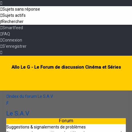
Sujets sans réponse
Sujets actifs
Rechercher
Smartfeed
FAQ
Connexion
S’enregistrer
Allo Le G - Le Forum de discussion Cinéma et Séries
Index du forum
Le S.A.V
Rechercher
Le S.A.V
Forum
Suggestions & signalements de problèmes