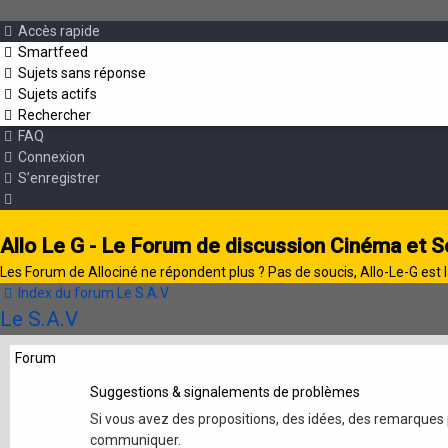
Accès rapide
Smartfeed
Sujets sans réponse
Sujets actifs
Rechercher
FAQ
Connexion
S’enregistrer
Allo Le G - Le Forum de discussion Cinéma et S
Les Forum de Allociné ne répondent plus ? Pas de soucis, Allo-Le-G est l
Index du forum
Le S.A.V
Le S.A.V
Forum
Suggestions & signalements de problèmes
Si vous avez des propositions, des idées, des remarques p
communiquer.