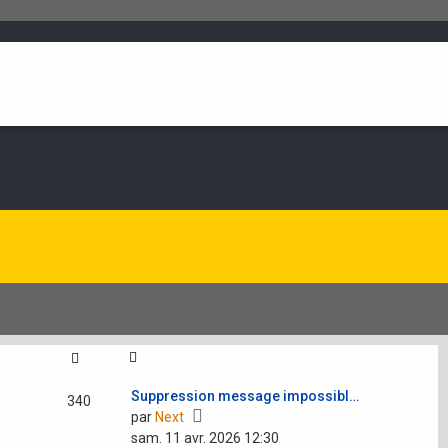
Suppression message impossibl…
340
Voir
par
Next
le
sam. 11 avr. 2026 12:30