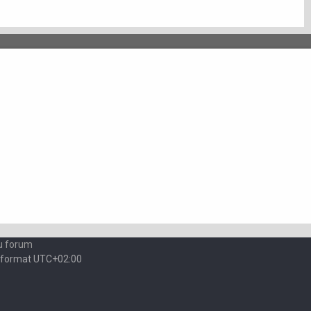
dernier
message
u forum
 format
UTC+02:00