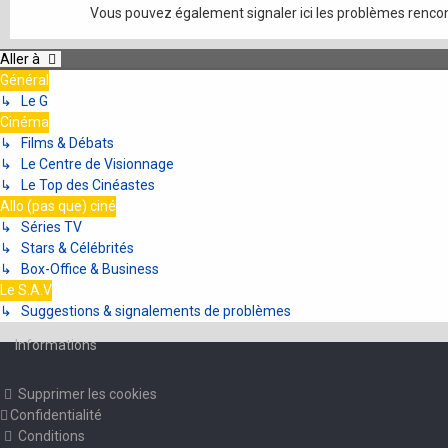
Vous pouvez également signaler ici les problèmes rencon
Aller à
Général
↳ Le G
Cinéma
↳ Films & Débats
↳ Le Centre de Visionnage
↳ Le Top des Cinéastes
Allo (pas que) ciné
↳ Séries TV
↳ Stars & Célébrités
↳ Box-Office & Business
Le S.A.V
↳ Suggestions & signalements de problèmes
Informations
Supprimer les cookies
Confidentialité
Conditions