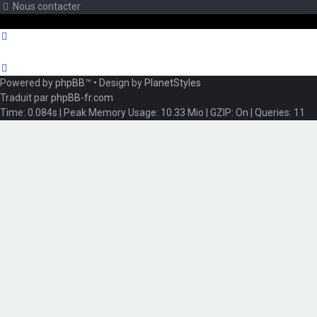
Nous contacter
Powered by
phpBB
™
• Design by
PlanetStyles
Traduit par
phpBB-fr.com
Time: 0.084s
| Peak Memory Usage: 10.33 Mio | GZIP: On |
Queries: 11