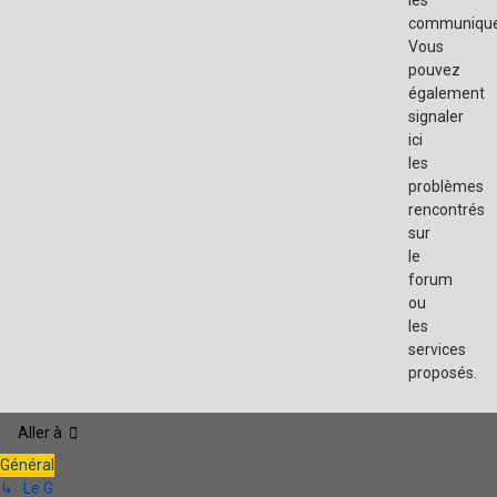
les
communique
Vous
pouvez
également
signaler
ici
les
problèmes
rencontrés
sur
le
forum
ou
les
services
proposés.
Aller à
Général
↳ Le G