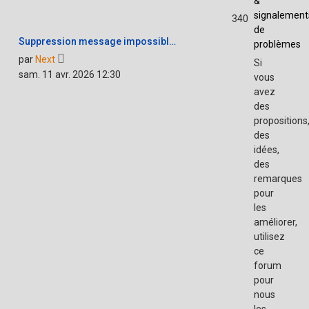
&
signalement
340
de
Suppression message impossibl…
problèmes
Voir
par
Next
Si
le
sam. 11 avr. 2026 12:30
vous
dernier
avez
message
des
propositions
des
idées,
des
remarques
pour
les
améliorer,
utilisez
ce
forum
pour
nous