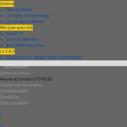
Cinéma
↳ Films & Débats
↳ Le Centre de Visionnage
↳ Le Top des Cinéastes
Allo (pas que) ciné
↳ Séries TV
↳ Stars & Célébrités
↳ Box-Office & Business
Le S.A.V
↳ Suggestions & signalements de problèmes
Informations
Index du forum
Heures au format
UTC+02:00
Supprimer les cookies
Confidentialité
Conditions
Nous contacter