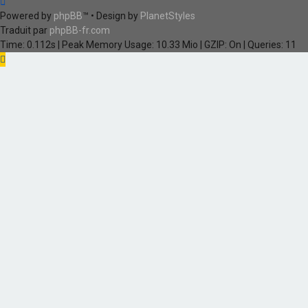
Powered by
phpBB
™
• Design by
PlanetStyles
Traduit par
phpBB-fr.com
Time: 0.112s
| Peak Memory Usage: 10.33 Mio | GZIP: On |
Queries: 11