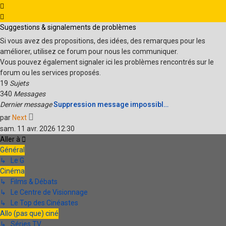
Suggestions & signalements de problèmes
Si vous avez des propositions, des idées, des remarques pour les
améliorer, utilisez ce forum pour nous les communiquer.
Vous pouvez également signaler ici les problèmes rencontrés sur le
forum ou les services proposés.
19
Sujets
340
Messages
Dernier message
Suppression message impossibl…
Voir
par
Next
le
sam. 11 avr. 2026 12:30
dernier
Aller à
message
Général
↳ Le G
Cinéma
↳ Films & Débats
↳ Le Centre de Visionnage
↳ Le Top des Cinéastes
Allo (pas que) ciné
↳ Séries TV