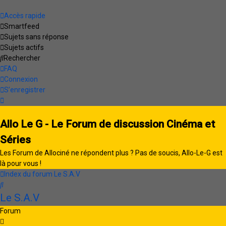
Accès rapide
Smartfeed
Sujets sans réponse
Sujets actifs
Rechercher
FAQ
Connexion
S’enregistrer
Allo Le G - Le Forum de discussion Cinéma et
Séries
Les Forum de Allociné ne répondent plus ? Pas de soucis, Allo-Le-G est
là pour vous !
Index du forum
Le S.A.V
Rechercher
Le S.A.V
Forum