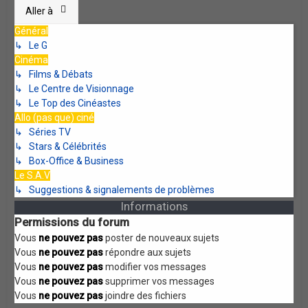
Aller à
Général
↳ Le G
Cinéma
↳ Films & Débats
↳ Le Centre de Visionnage
↳ Le Top des Cinéastes
Allo (pas que) ciné
↳ Séries TV
↳ Stars & Célébrités
↳ Box-Office & Business
Le S.A.V
↳ Suggestions & signalements de problèmes
Informations
Permissions du forum
Vous
ne pouvez pas
poster de nouveaux sujets
Vous
ne pouvez pas
répondre aux sujets
Vous
ne pouvez pas
modifier vos messages
Vous
ne pouvez pas
supprimer vos messages
Vous
ne pouvez pas
joindre des fichiers