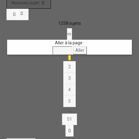
Nouveau sujet
1258 sujets
Page
1
sur
51
Aller à la page :
1
2
3
4
5
…
51
Suivante