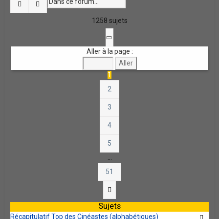
Rechercher
Recherche avancée
1258 sujets
Page
1
sur
51
Aller à la page :
1
2
3
4
5
…
51
Suivante
Sujets
Récapitulatif Top des Cinéastes (alphabétiques)