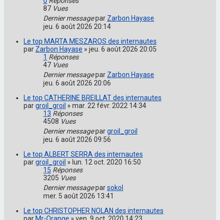
0
Réponses
87
Vues
Dernier message
par
Zarbon Hayase
jeu. 6 août 2026 20:14
Le top MARTA MESZAROS des internautes
par
Zarbon Hayase
»
jeu. 6 août 2026 20:05
1
Réponses
47
Vues
Dernier message
par
Zarbon Hayase
jeu. 6 août 2026 20:06
Le top CATHERINE BREILLAT des internautes
par
groil_groil
»
mar. 22 févr. 2022 14:34
13
Réponses
4508
Vues
Dernier message
par
groil_groil
jeu. 6 août 2026 09:56
Le top ALBERT SERRA des internautes
par
groil_groil
»
lun. 12 oct. 2020 16:50
15
Réponses
3205
Vues
Dernier message
par
sokol
mer. 5 août 2026 13:41
Le top CHRISTOPHER NOLAN des internautes
par
Mr-Orange
»
ven. 9 oct. 2020 14:23