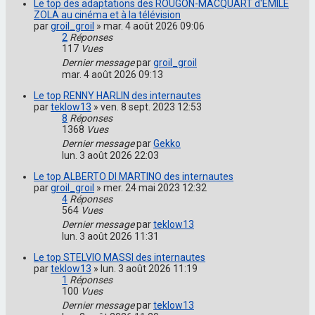
Le top des adaptations des ROUGON-MACQUART d'EMILE
ZOLA au cinéma et à la télévision
par
groil_groil
»
mar. 4 août 2026 09:06
2
Réponses
117
Vues
Dernier message
par
groil_groil
mar. 4 août 2026 09:13
Le top RENNY HARLIN des internautes
par
teklow13
»
ven. 8 sept. 2023 12:53
8
Réponses
1368
Vues
Dernier message
par
Gekko
lun. 3 août 2026 22:03
Le top ALBERTO DI MARTINO des internautes
par
groil_groil
»
mer. 24 mai 2023 12:32
4
Réponses
564
Vues
Dernier message
par
teklow13
lun. 3 août 2026 11:31
Le top STELVIO MASSI des internautes
par
teklow13
»
lun. 3 août 2026 11:19
1
Réponses
100
Vues
Dernier message
par
teklow13