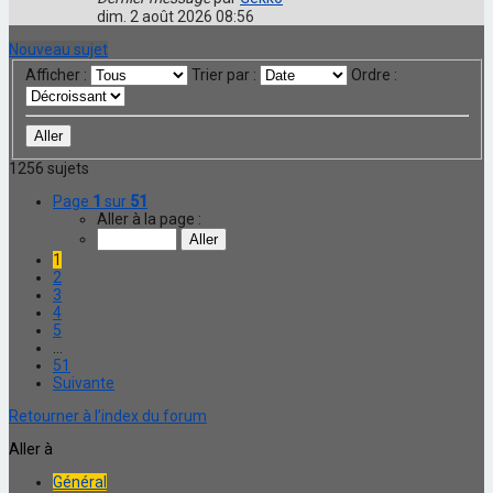
dim. 2 août 2026 08:56
Nouveau sujet
Afficher :
Trier par :
Ordre :
1256 sujets
Page
1
sur
51
Aller à la page :
1
2
3
4
5
…
51
Suivante
Retourner à l’index du forum
Aller à
Général