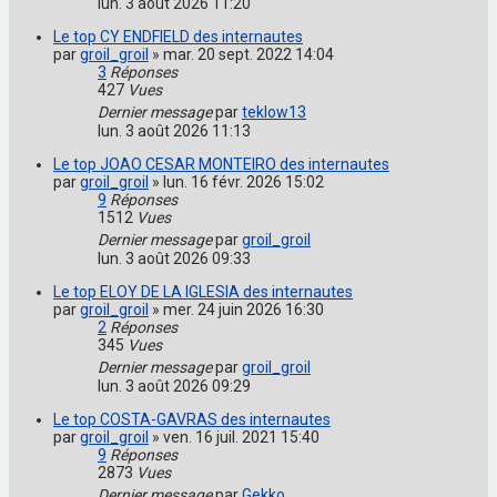
lun. 3 août 2026 11:20
Le top CY ENDFIELD des internautes
par
groil_groil
»
mar. 20 sept. 2022 14:04
3
Réponses
427
Vues
Dernier message
par
teklow13
lun. 3 août 2026 11:13
Le top JOAO CESAR MONTEIRO des internautes
par
groil_groil
»
lun. 16 févr. 2026 15:02
9
Réponses
1512
Vues
Dernier message
par
groil_groil
lun. 3 août 2026 09:33
Le top ELOY DE LA IGLESIA des internautes
par
groil_groil
»
mer. 24 juin 2026 16:30
2
Réponses
345
Vues
Dernier message
par
groil_groil
lun. 3 août 2026 09:29
Le top COSTA-GAVRAS des internautes
par
groil_groil
»
ven. 16 juil. 2021 15:40
9
Réponses
2873
Vues
Dernier message
par
Gekko