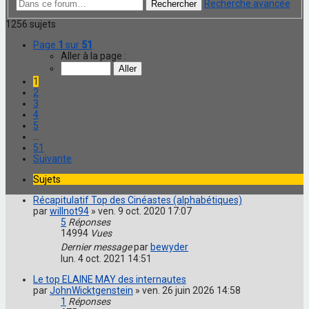
Recherche avancée
Rechercher
1256 sujets
Page
1
sur
51
Aller à la page :
1
2
3
4
5
…
51
Suivante
Sujets
Récapitulatif Top des Cinéastes (alphabétiques)
par
willnot94
»
ven. 9 oct. 2020 17:07
5
Réponses
14994
Vues
Dernier message
par
bewyder
lun. 4 oct. 2021 14:51
Le top ELAINE MAY des internautes
par
JohnWicktgenstein
»
ven. 26 juin 2026 14:58
1
Réponses