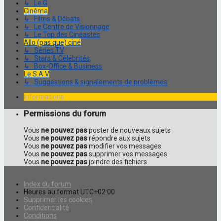
↳ Le G
Cinéma
↳ Films & Débats
↳ Le Centre de Visionnage
↳ Le Top des Cinéastes
Allo (pas que) ciné
↳ Séries TV
↳ Stars & Célébrités
↳ Box-Office & Business
Le S.A.V
↳ Suggestions & signalements de problèmes
Informations
Permissions du forum
Vous
ne pouvez pas
poster de nouveaux sujets
Vous
ne pouvez pas
répondre aux sujets
Vous
ne pouvez pas
modifier vos messages
Vous
ne pouvez pas
supprimer vos messages
Vous
ne pouvez pas
joindre des fichiers
Index du forum
Heures au format
UTC+02:00
Supprimer les cookies
Confidentialité
Conditions