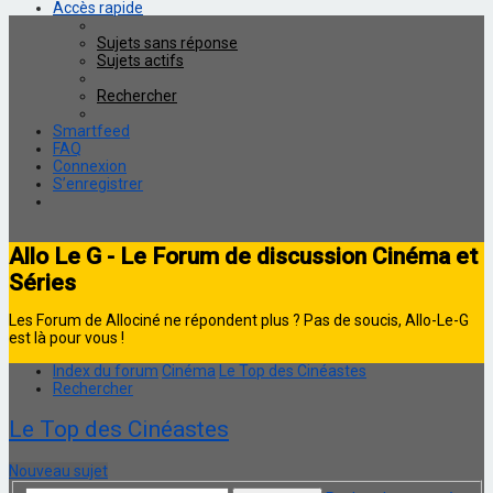
Accès rapide
Sujets sans réponse
Sujets actifs
Rechercher
Smartfeed
FAQ
Connexion
S’enregistrer
Allo Le G - Le Forum de discussion Cinéma et
Séries
Les Forum de Allociné ne répondent plus ? Pas de soucis, Allo-Le-G
est là pour vous !
Index du forum
Cinéma
Le Top des Cinéastes
Rechercher
Le Top des Cinéastes
Nouveau sujet