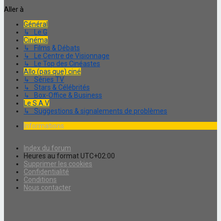
Aller à
Général
↳ Le G
Cinéma
↳ Films & Débats
↳ Le Centre de Visionnage
↳ Le Top des Cinéastes
Allo (pas que) ciné
↳ Séries TV
↳ Stars & Célébrités
↳ Box-Office & Business
Le S.A.V
↳ Suggestions & signalements de problèmes
Informations
Index du forum
Heures au format
UTC+02:00
Supprimer les cookies
Confidentialité
Conditions
Nous contacter