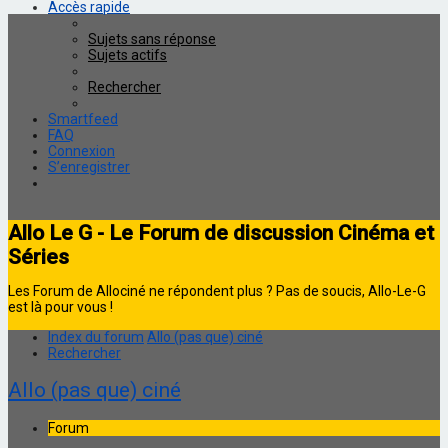
Accès rapide
Sujets sans réponse
Sujets actifs
Rechercher
Smartfeed
FAQ
Connexion
S’enregistrer
Allo Le G - Le Forum de discussion Cinéma et
Séries
Les Forum de Allociné ne répondent plus ? Pas de soucis, Allo-Le-G
est là pour vous !
Index du forum
Allo (pas que) ciné
Rechercher
Allo (pas que) ciné
Forum