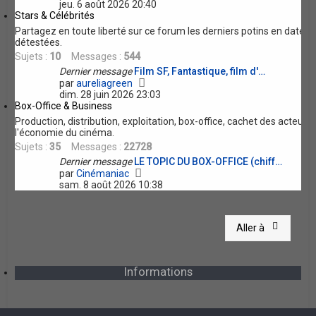
o
jeu. 6 août 2026 20:40
e
i
Stars & Célébrités
r
r
Partagez en toute liberté sur ce forum les derniers potins en date 
l
détestées.
e
Sujets :
10
Messages :
544
d
e
Dernier message
Film SF, Fantastique, film d'…
r
V
par
aureliagreen
n
o
dim. 28 juin 2026 23:03
i
i
Box-Office & Business
e
r
Production, distribution, exploitation, box-office, cachet des acteur
r
l
l'économie du cinéma.
m
e
Sujets :
35
Messages :
22728
e
d
s
e
Dernier message
LE TOPIC DU BOX-OFFICE (chiff…
V
s
r
par
Cinémaniac
o
a
n
sam. 8 août 2026 10:38
i
g
i
r
e
e
l
r
Aller à
e
m
d
e
e
s
r
s
Informations
n
a
i
g
e
e
r