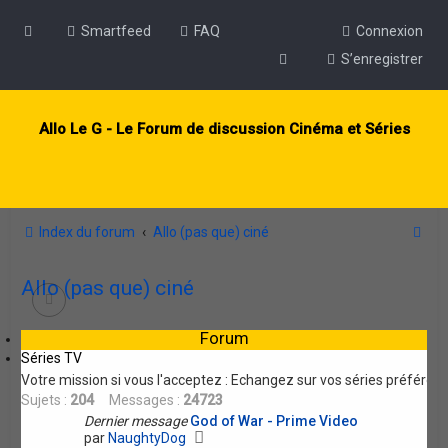
Smartfeed
FAQ
Connexion
S’enregistrer
Allo Le G - Le Forum de discussion Cinéma et Séries
R
Index du forum
Allo (pas que) ciné
e
Allo (pas que) ciné
c
h
Forum
e
Séries TV
r
Votre mission si vous l'acceptez : Echangez sur vos séries préférée
c
Sujets :
204
Messages :
24723
Dernier message
God of War - Prime Video
h
V
par
NaughtyDog