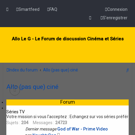
Smartfeed
FAQ
Connexion
S’enregistrer
Allo Le G - Le Forum de discussion Cinéma et Séries
R
Index du forum
Allo (pas que) ciné
e
Allo (pas que) ciné
c
h
Forum
e
Séries TV
r
Votre mission si vous l'acceptez : Echangez sur vos séries préférée
c
Sujets :
204
Messages :
24723
h
Dernier message
God of War - Prime Video
V