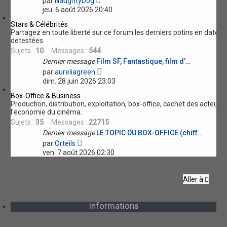
par
NaughtyDog
e
o
jeu. 6 août 2026 20:40
i
r
r
Stars & Célébrités
l
Partagez en toute liberté sur ce forum les derniers potins en date 
e
détestées.
d
Sujets :
10
Messages :
544
e
Dernier message
Film SF, Fantastique, film d'…
r
V
n
par
aureliagreen
o
i
dim. 28 juin 2026 23:03
i
e
r
r
Box-Office & Business
l
m
Production, distribution, exploitation, box-office, cachet des acteur
e
e
l'économie du cinéma.
d
s
Sujets :
35
Messages :
22715
e
s
Dernier message
LE TOPIC DU BOX-OFFICE (chiff…
r
a
V
n
par
Orteils
g
o
i
e
ven. 7 août 2026 02:30
i
e
r
r
l
m
Aller à
e
e
d
s
e
s
Informations
r
a
n
g
i
e