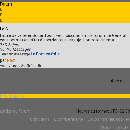
Forum
Le G
Inutile de vénérer Godard pour venir discuter sur ce forum. Le Général
vous permet en effet d'aborder tous les sujets outre le cinéma.
233
Sujets
56190
Messages
Dernier message
Le Foot en folie
V
par
Next
o
ven. 7 août 2026 10:06
i
r
l
Aller à
e
d
e
r
Informations
n
i
e
Index du forum
Heures au format
UTC+02:00
r
m
Conditions
Confidentialité
Supprimer les cookies
e
Nous contacter
s