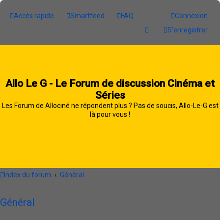
Accès rapide
Smartfeed
FAQ
Connexion
S’enregistrer
Allo Le G - Le Forum de discussion Cinéma et
Séries
Les Forum de Allociné ne répondent plus ? Pas de soucis, Allo-Le-G est
là pour vous !
Index du forum
Général
Général