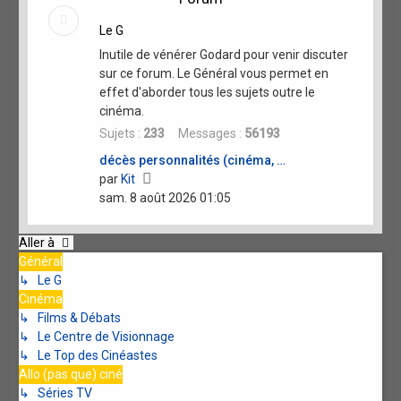
Le G
Inutile de vénérer Godard pour venir discuter
sur ce forum. Le Général vous permet en
effet d'aborder tous les sujets outre le
cinéma.
Sujets :
233
Messages :
56193
décès personnalités (cinéma, …
Voir
par
Kit
le
sam. 8 août 2026 01:05
dernier
message
Aller à
Général
↳ Le G
Cinéma
↳ Films & Débats
↳ Le Centre de Visionnage
↳ Le Top des Cinéastes
Allo (pas que) ciné
↳ Séries TV