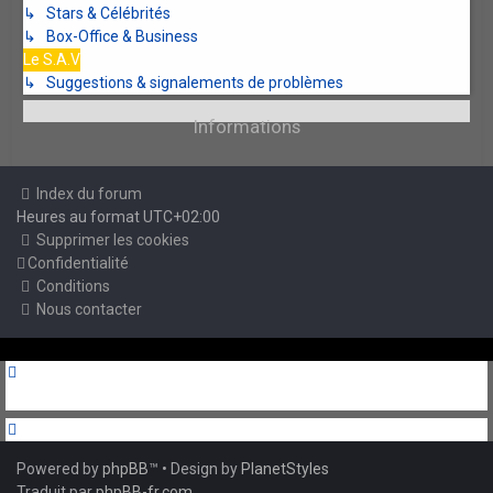
↳ Stars & Célébrités
↳ Box-Office & Business
Le S.A.V
↳ Suggestions & signalements de problèmes
Informations
Index du forum
Heures au format
UTC+02:00
Supprimer les cookies
Confidentialité
Conditions
Nous contacter
Powered by
phpBB
™
• Design by
PlanetStyles
Traduit par
phpBB-fr.com