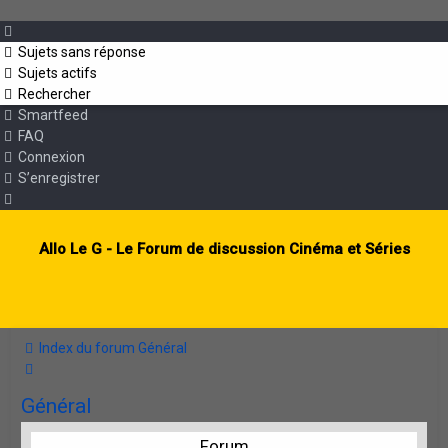
Sujets sans réponse
Sujets actifs
Rechercher
Smartfeed
FAQ
Connexion
S’enregistrer
Allo Le G - Le Forum de discussion Cinéma et Séries
Index du forum
Général
Rechercher
Général
Forum