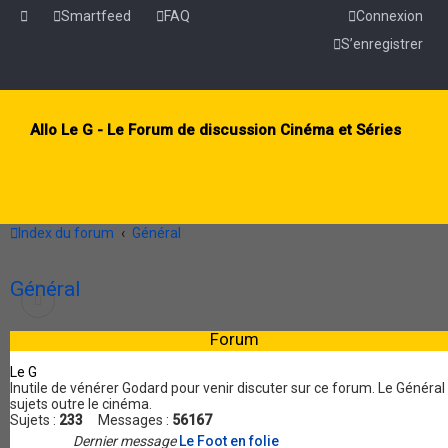
Smartfeed
FAQ
Connexion
S’enregistrer
Allo Le G - Le Forum de discussion Cinéma et Séries
Index du forum
Général
Général
Forum
Le G
Inutile de vénérer Godard pour venir discuter sur ce forum. Le Généra
sujets outre le cinéma.
Sujets :
233
Messages :
56167
Dernier message
Le Foot en folie