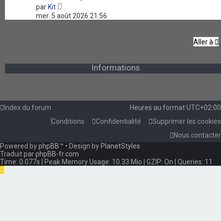
V
par
Kit
o
mer. 5 août 2026 21:56
i
r
l
Aller à
e
d
e
Informations
r
n
i
e
r
m
Index du forum
Heures au format
UTC+02:00
e
Conditions
Confidentialité
Supprimer les cookies
s
s
Nous contacter
a
Powered by
phpBB
™
g
• Design by
PlanetStyles
Traduit par
phpBB-fr.com
e
Time: 0.077s
| Peak Memory Usage: 10.33 Mio | GZIP: On |
Queries: 11