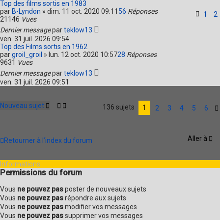
Top des films sortis en 1983
par
B-Lyndon
»
dim. 11 oct. 2020 09:11
56
Réponses
1
2
21146
Vues
Dernier message
par
teklow13
ven. 31 juil. 2026 09:54
Top des Films sortis en 1962
par
groil_groil
»
lun. 12 oct. 2020 10:57
28
Réponses
9631
Vues
Dernier message
par
teklow13
ven. 31 juil. 2026 09:51
Nouveau sujet
136 sujets
1
2
3
4
5
6
Aller à
Retourner à l’index du forum
Informations
Permissions du forum
Vous
ne pouvez pas
poster de nouveaux sujets
Vous
ne pouvez pas
répondre aux sujets
Vous
ne pouvez pas
modifier vos messages
Vous
ne pouvez pas
supprimer vos messages