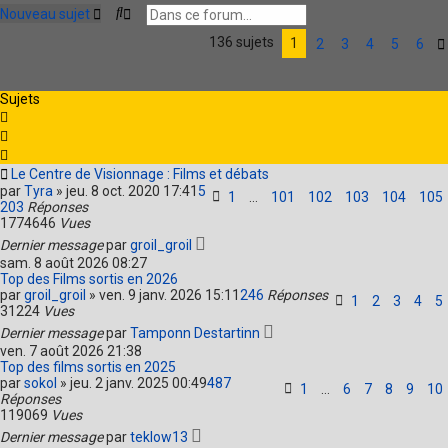
R
R
Nouveau sujet
e
e
136 sujets
c
c
1
2
3
4
5
6
h
h
e
e
r
r
Sujets
c
c
h
h
e
e
r
a
v
Le Centre de Visionnage : Films et débats
a
par
Tyra
»
jeu. 8 oct. 2020 17:41
5
1
…
101
102
103
104
105
n
203
Réponses
c
1774646
Vues
é
Dernier message
par
groil_groil
e
sam. 8 août 2026 08:27
Top des Films sortis en 2026
par
groil_groil
»
ven. 9 janv. 2026 15:11
246
Réponses
1
2
3
4
5
31224
Vues
Dernier message
par
Tamponn Destartinn
ven. 7 août 2026 21:38
Top des films sortis en 2025
par
sokol
»
jeu. 2 janv. 2025 00:49
487
1
…
6
7
8
9
10
Réponses
119069
Vues
Dernier message
par
teklow13