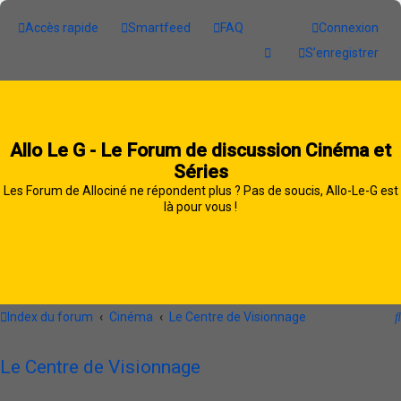
Accès rapide
Smartfeed
FAQ
Connexion
S’enregistrer
Allo Le G - Le Forum de discussion Cinéma et
Séries
Les Forum de Allociné ne répondent plus ? Pas de soucis, Allo-Le-G est
là pour vous !
Index du forum
Cinéma
Le Centre de Visionnage
Le Centre de Visionnage