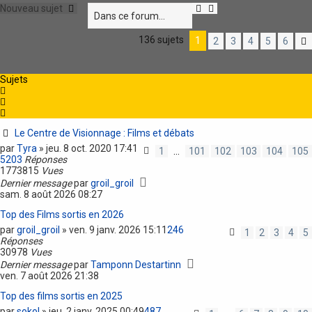
R
R
Nouveau sujet
e
e
c
c
136 sujets
1
2
3
4
5
6
h
h
e
e
r
r
c
c
Sujets
h
h
e
e
r
a
v
a
Le Centre de Visionnage : Films et débats
n
par
Tyra
»
jeu. 8 oct. 2020 17:41
1
…
101
102
103
104
105
c
5203
Réponses
é
1773815
Vues
e
Dernier message
par
groil_groil
sam. 8 août 2026 08:27
Top des Films sortis en 2026
par
groil_groil
»
ven. 9 janv. 2026 15:11
246
1
2
3
4
5
Réponses
30978
Vues
Dernier message
par
Tamponn Destartinn
ven. 7 août 2026 21:38
Top des films sortis en 2025
par
sokol
»
jeu. 2 janv. 2025 00:49
487