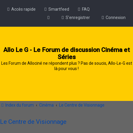
Accès rapide
Smartfeed
FAQ
S’enregistrer
Connexion
Allo Le G - Le Forum de discussion Cinéma et
Séries
Les Forum de Allociné ne répondent plus ? Pas de soucis, Allo-Le-G est
là pour vous !
Index du forum
Cinéma
Le Centre de Visionnage
Le Centre de Visionnage