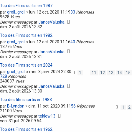
Top des Films sortis en 1987
par
groil_groil
»
lun. 12 oct. 2020 11:19
33
Réponses
9628
Vues
Dernier message
par
JanosValuska
dim. 2 août 2026 13:32
Top des Films sortis en 1982
par
groil_groil
»
lun. 12 oct. 2020 11:16
40
Réponses
13776
Vues
Dernier message
par
JanosValuska
dim. 2 août 2026 13:31
Top des Films sortis en 2024
par
groil_groil
»
mer. 3 janv. 2024 22:30
1
…
11
12
13
14
15
728
Réponses
240037
Vues
Dernier message
par
JanosValuska
dim. 2 août 2026 13:30
Top des films sortis en 1983
par
B-Lyndon
»
dim. 11 oct. 2020 09:11
56
Réponses
1
2
21100
Vues
Dernier message
par
teklow13
ven. 31 juil. 2026 09:54
Top des Films sortis en 1962