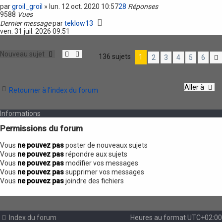
par
groil_groil
»
lun. 12 oct. 2020 10:57
28
Réponses
9588
Vues
Dernier message
par
teklow13
ven. 31 juil. 2026 09:51
Nouveau sujet
136 sujets
1
2
3
4
5
6
Aller à
Retourner à l’index du forum
Informations
Permissions du forum
Vous
ne pouvez pas
poster de nouveaux sujets
Vous
ne pouvez pas
répondre aux sujets
Vous
ne pouvez pas
modifier vos messages
Vous
ne pouvez pas
supprimer vos messages
Vous
ne pouvez pas
joindre des fichiers
Index du forum
Heures au format
UTC+02:00