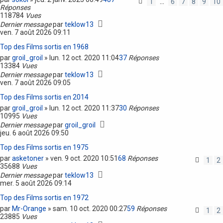
1
…
6
7
8
9
10
Réponses
118784
Vues
Dernier message
par
teklow13
ven. 7 août 2026 09:11
Top des Films sortis en 1968
par
groil_groil
»
lun. 12 oct. 2020 11:04
37
Réponses
13384
Vues
Dernier message
par
teklow13
ven. 7 août 2026 09:05
Top des Films sortis en 2014
par
groil_groil
»
lun. 12 oct. 2020 11:37
30
Réponses
10995
Vues
Dernier message
par
groil_groil
jeu. 6 août 2026 09:50
Top des Films sortis en 1975
par
asketoner
»
ven. 9 oct. 2020 10:51
68
Réponses
1
2
35688
Vues
Dernier message
par
teklow13
mer. 5 août 2026 09:14
Top des Films sortis en 1972
par
Mr-Orange
»
sam. 10 oct. 2020 00:27
59
Réponses
1
2
23885
Vues