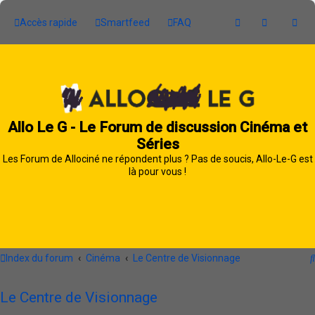
Accès rapide
Smartfeed
FAQ
Allo Le G - Le Forum de discussion Cinéma et
Séries
Les Forum de Allociné ne répondent plus ? Pas de soucis, Allo-Le-G est
là pour vous !
Index du forum
Cinéma
Le Centre de Visionnage
Le Centre de Visionnage