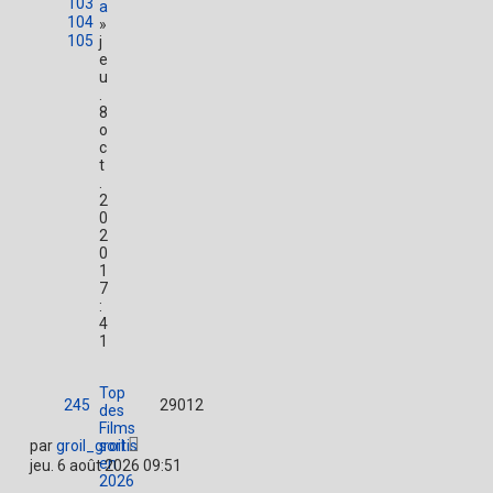
103
a
104
»
105
j
e
u
.
8
o
c
t
.
2
0
2
0
1
7
:
4
1
Top
245
29012
des
Films
par
groil_groil
sortis
en
jeu. 6 août 2026 09:51
2026