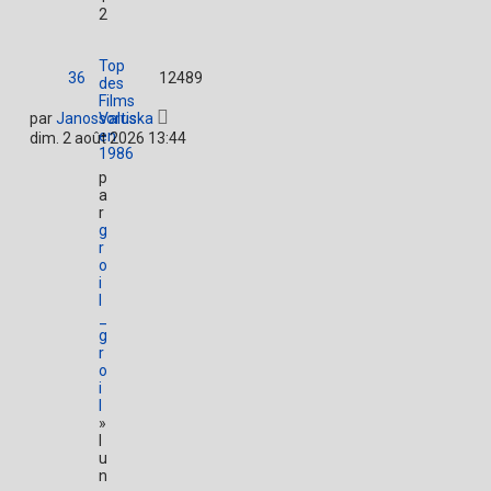
2
Top
36
12489
des
Films
par
JanosValuska
sortis
en
dim. 2 août 2026 13:44
1986
p
a
r
g
r
o
i
l
_
g
r
o
i
l
»
l
u
n