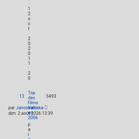
.
1
2
o
c
t
.
2
0
2
0
1
1
:
2
0
Top
13
5493
des
Films
par
JanosValuska
sortis
en
dim. 2 août 2026 13:39
2006
p
a
r