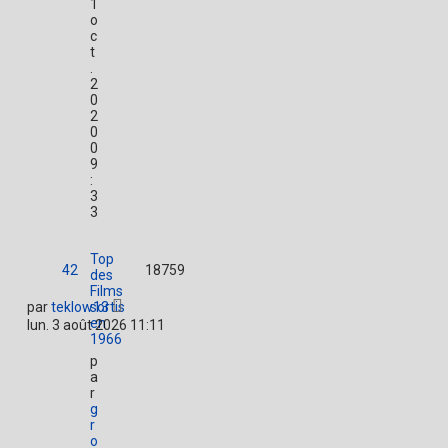
1
o
c
t
.
2
0
2
0
0
9
:
3
3
Top
42
18759
des
Films
par
teklow13
sortis
en
lun. 3 août 2026 11:11
1966
p
a
r
g
r
o