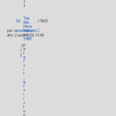
1
1
Top
50
17825
des
Films
par
JanosValuska
sortis
en
dim. 2 août 2026 13:40
1989
p
a
1
r
2
g
r
o
i
l
_
g
r
o
i
l
»
l
u
n