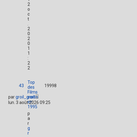
2
o
c
t
.
2
0
2
0
1
1
:
2
2
Top
43
19998
des
Films
par
groil_groil
sortis
en
lun. 3 août 2026 09:25
1995
p
a
r
g
r