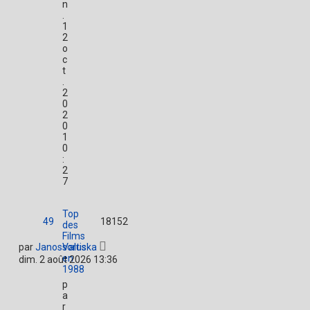
n
.
1
2
o
c
t
.
2
0
2
0
1
0
:
2
7
Top
49
18152
des
Films
par
JanosValuska
sortis
en
dim. 2 août 2026 13:36
1988
p
a
r