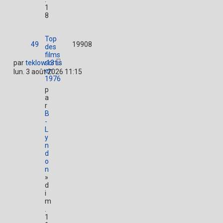
1
8
Top
49
19908
des
films
par
teklow13
sortis
en
lun. 3 août 2026 11:15
1976
p
a
r
B
-
L
y
n
d
o
n
»
d
i
m
.
1