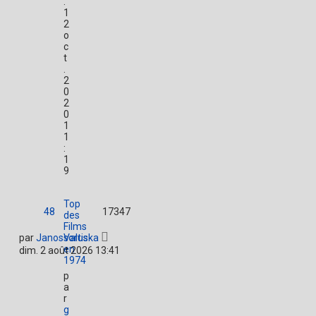
.
1
2
o
c
t
.
2
0
2
0
1
1
:
1
9
Top
48
17347
des
Films
par
JanosValuska
sortis
en
dim. 2 août 2026 13:41
1974
p
a
r
g