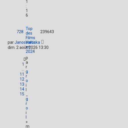
1
:
1
6
Top
728
239643
des
Films
par
JanosValuska
sortis
en
dim. 2 août 2026 13:30
2024
p
a
1
r
…
g
11
r
12
o
13
i
14
l
15
_
g
r
o
i
l
»
m