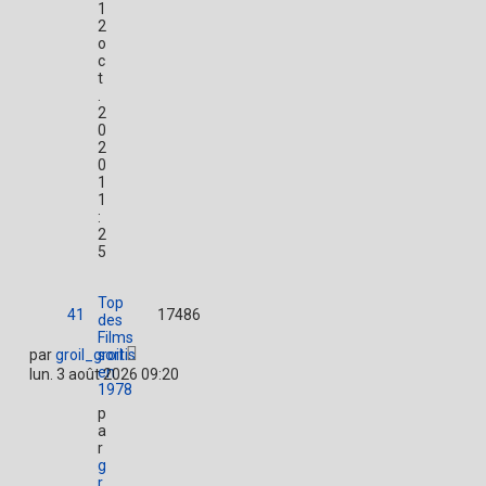
1
2
o
c
t
.
2
0
2
0
1
1
:
2
5
Top
41
17486
des
Films
par
groil_groil
sortis
en
lun. 3 août 2026 09:20
1978
p
a
r
g
r