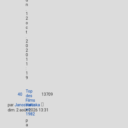
u
n
.
1
2
o
c
t
.
2
0
2
0
1
1
:
1
9
Top
40
13709
des
Films
par
JanosValuska
sortis
en
dim. 2 août 2026 13:31
1982
p
a