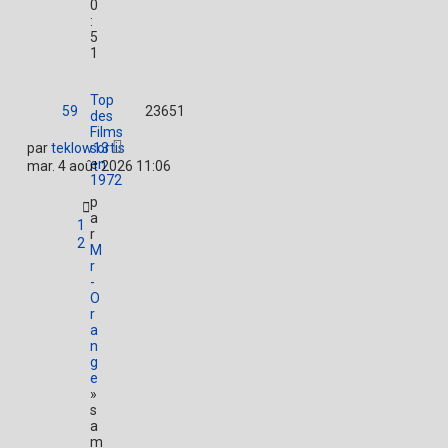
0
:
5
1
Top
59
23651
des
Films
par
teklow13
sortis
en
mar. 4 août 2026 11:06
1972
p
a
1
r
2
M
r
-
O
r
a
n
g
e
»
s
a
m