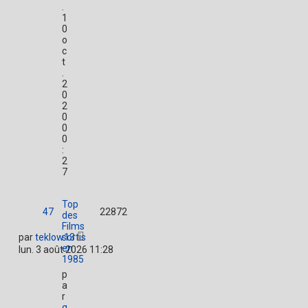
.
1
0
o
c
t
.
2
0
2
0
0
0
:
2
7
Top
47
22872
des
Films
par
teklow13
sortis
en
lun. 3 août 2026 11:28
1985
p
a
r
g