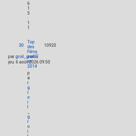
6
1
5
:
1
1
Top
30
10920
des
Films
par
groil_groil
sortis
en
jeu. 6 août 2026 09:50
2014
p
a
r
g
r
o
i
l
_
g
r
o
i