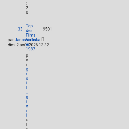
:
2
0
Top
33
9501
des
Films
par
JanosValuska
sortis
en
dim. 2 août 2026 13:32
1987
p
a
r
g
r
o
i
l
_
g
r
o
i
l
»
l