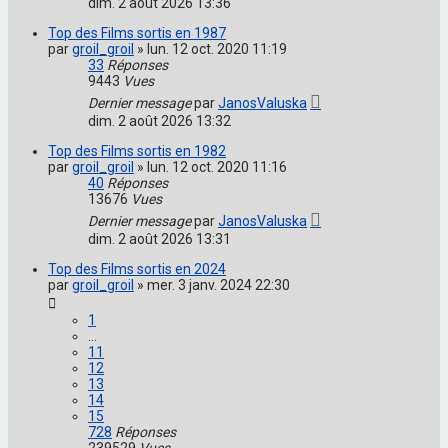
dim. 2 août 2026 13:36
Top des Films sortis en 1987
par
groil_groil
»
lun. 12 oct. 2020 11:19
33
Réponses
9443
Vues
Dernier message
par
JanosValuska
dim. 2 août 2026 13:32
Top des Films sortis en 1982
par
groil_groil
»
lun. 12 oct. 2020 11:16
40
Réponses
13676
Vues
Dernier message
par
JanosValuska
dim. 2 août 2026 13:31
Top des Films sortis en 2024
par
groil_groil
»
mer. 3 janv. 2024 22:30
1
…
11
12
13
14
15
728
Réponses
239529
Vues