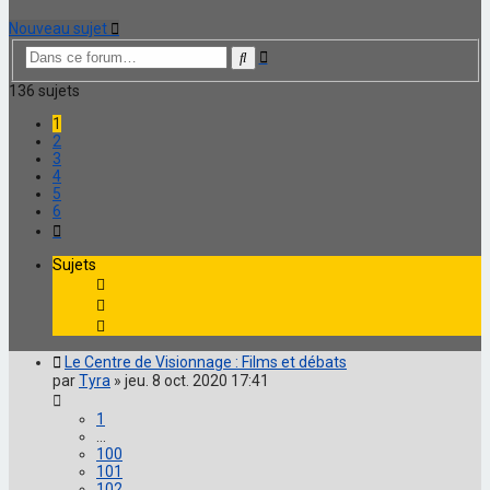
Nouveau sujet
Recherche
Rechercher
avancée
136 sujets
1
2
3
4
5
6
Suivante
Sujets
Le Centre de Visionnage : Films et débats
par
Tyra
»
jeu. 8 oct. 2020 17:41
1
…
100
101
102