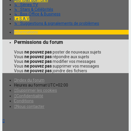
Allo (pas que) ciné
↳ Séries TV
↳ Stars & Célébrités
↳ Box-Office & Business
Le S.A.V
↳ Suggestions & signalements de problèmes
Informations
Permissions du forum
Vous
ne pouvez pas
poster de nouveaux sujets
Vous
ne pouvez pas
répondre aux sujets
Vous
ne pouvez pas
modifier vos messages
Vous
ne pouvez pas
supprimer vos messages
Vous
ne pouvez pas
joindre des fichiers
Index du forum
Heures au format
UTC+02:00
Supprimer les cookies
Confidentialité
Conditions
Nous contacter