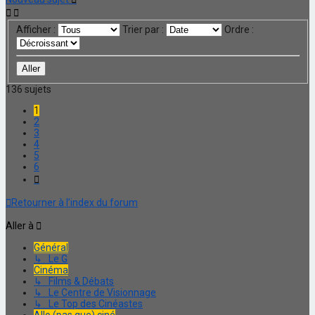
Afficher :
Trier par :
Ordre :
136 sujets
1
2
3
4
5
6
Suivante
Retourner à l’index du forum
Aller à
Général
↳ Le G
Cinéma
↳ Films & Débats
↳ Le Centre de Visionnage
↳ Le Top des Cinéastes