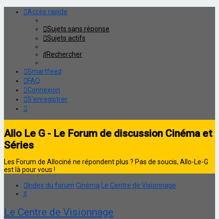
Accès rapide
Sujets sans réponse
Sujets actifs
Rechercher
Smartfeed
FAQ
Connexion
S’enregistrer
Allo Le G - Le Forum de discussion Cinéma et
Séries
Les Forum de Allociné ne répondent plus ? Pas de soucis, Allo-Le-G
est là pour vous !
Index du forum
Cinéma
Le Centre de Visionnage
Rechercher
Le Centre de Visionnage