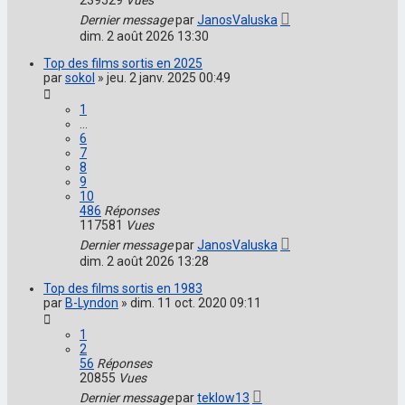
Dernier message
par
JanosValuska
dim. 2 août 2026 13:30
Top des films sortis en 2025
par
sokol
»
jeu. 2 janv. 2025 00:49
1
…
6
7
8
9
10
486
Réponses
117581
Vues
Dernier message
par
JanosValuska
dim. 2 août 2026 13:28
Top des films sortis en 1983
par
B-Lyndon
»
dim. 11 oct. 2020 09:11
1
2
56
Réponses
20855
Vues
Dernier message
par
teklow13