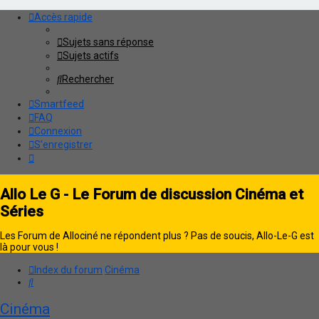
Accès rapide
Sujets sans réponse
Sujets actifs
Rechercher
Smartfeed
FAQ
Connexion
S’enregistrer
Allo Le G - Le Forum de discussion Cinéma et
Séries
Les Forum de Allociné ne répondent plus ? Pas de soucis, Allo-Le-G est
là pour vous !
Index du forum
Cinéma
Rechercher
Cinéma