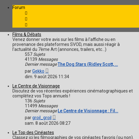
Forum
Films & Débats
Venez donner votre avis sur les films à l'affiche ou en
provenance des plateformes SVOD, mais aussi réagir à
l'actualité du 7ème Art (annonces, trailers, etc...)
557
Sujets
41139
Messages
Dernier message
The Dog Stars (Ridley Scott, …
Voir
par
Gekko
le
dim. 9 août 2026 11:34
dernier
message
Le Centre de Visionnage
Discutez de vos récentes expériences cinématographiques et
complétez vos Tops annuels !
136
Sujets
11499
Messages
Dernier message
Le Centre de Visionnage : Fil…
Voir
par
groil_groil
le
sam. 8 août 2026 08:27
dernier
message
Le Top des Cinéastes
Classez ici les filmographies de vos cinéastes favoris (ou non).