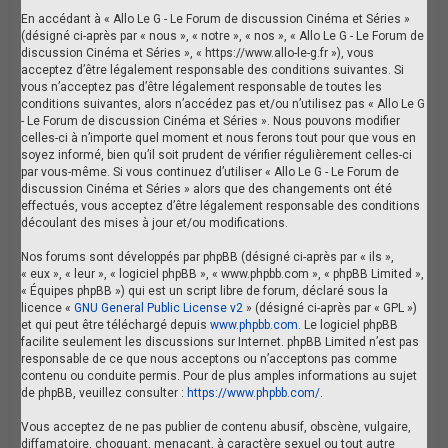
En accédant à « Allo Le G - Le Forum de discussion Cinéma et Séries »
(désigné ci-après par « nous », « notre », « nos », « Allo Le G - Le Forum de
discussion Cinéma et Séries », « https://www.allo-le-g.fr »), vous
acceptez d’être légalement responsable des conditions suivantes. Si
vous n’acceptez pas d’être légalement responsable de toutes les
conditions suivantes, alors n’accédez pas et/ou n’utilisez pas « Allo Le G
- Le Forum de discussion Cinéma et Séries ». Nous pouvons modifier
celles-ci à n’importe quel moment et nous ferons tout pour que vous en
soyez informé, bien qu’il soit prudent de vérifier régulièrement celles-ci
par vous-même. Si vous continuez d’utiliser « Allo Le G - Le Forum de
discussion Cinéma et Séries » alors que des changements ont été
effectués, vous acceptez d’être légalement responsable des conditions
découlant des mises à jour et/ou modifications.
Nos forums sont développés par phpBB (désigné ci-après par « ils »,
« eux », « leur », « logiciel phpBB », « www.phpbb.com », « phpBB Limited »,
« Équipes phpBB ») qui est un script libre de forum, déclaré sous la
licence «
GNU General Public License v2
» (désigné ci-après par « GPL »)
et qui peut être téléchargé depuis
www.phpbb.com
. Le logiciel phpBB
facilite seulement les discussions sur Internet. phpBB Limited n’est pas
responsable de ce que nous acceptons ou n’acceptons pas comme
contenu ou conduite permis. Pour de plus amples informations au sujet
de phpBB, veuillez consulter :
https://www.phpbb.com/
.
Vous acceptez de ne pas publier de contenu abusif, obscène, vulgaire,
diffamatoire, choquant, menaçant, à caractère sexuel ou tout autre