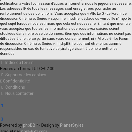
notification à votre fournisseur d’accès à Internet si nous le jugeons nécessaire.
Les adresses IP de tous les messages sont enregistrées pour aider au
renforcement de ces conditions. Vous acceptez que « Allo Le G - Le Forum de
discussion Cinéma et Séries » supprime, modifie, déplace ou verrouille n’importe
quel sujet lorsque nous estimons que cela est nécessaire. En tant que membre,
vous acceptez que toutes les informations que vous avez saisies soient
stockées dans notre base de données. Bien que ces informations ne soient pas
diffusées à une tierce partie sans votre consentement, ni « Allo Le G - Le Forum
de discussion Cinéma et Séries », ni phpBB ne pourront être tenus comme
responsables en cas de tentative de piratage visant à compromettre les
données.
Index du forum
Heures au format
UTC+02:00
Supprimer les cookies
Confidentialité
Conditions
Nous contacter
Powered by
phpBB
™
• Design by
PlanetStyles
Traduit par
phpBB-fr.com