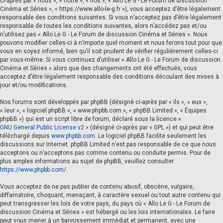
ci-après par « nous », « notre », « nos », « Allo Le G - Le Forum de discussion
Cinéma et Séries », « https://www.allo-le-g.fr »), vous acceptez d’être légalement
responsable des conditions suivantes. Si vous n’acceptez pas d’être légalement
responsable de toutes les conditions suivantes, alors n’accédez pas et/ou
n’utilisez pas « Allo Le G - Le Forum de discussion Cinéma et Séries ». Nous
pouvons modifier celles-ci à n’importe quel moment et nous ferons tout pour que
vous en soyez informé, bien qu’il soit prudent de vérifier régulièrement celles-ci
par vous-même. Si vous continuez d’utiliser « Allo Le G - Le Forum de discussion
Cinéma et Séries » alors que des changements ont été effectués, vous
acceptez d’être légalement responsable des conditions découlant des mises à
jour et/ou modifications.
Nos forums sont développés par phpBB (désigné ci-après par « ils », « eux »,
« leur », « logiciel phpBB », « www.phpbb.com », « phpBB Limited », « Équipes
phpBB ») qui est un script libre de forum, déclaré sous la licence «
GNU General Public License v2
» (désigné ci-après par « GPL ») et qui peut être
téléchargé depuis
www.phpbb.com
. Le logiciel phpBB facilite seulement les
discussions sur Internet. phpBB Limited n’est pas responsable de ce que nous
acceptons ou n’acceptons pas comme contenu ou conduite permis. Pour de
plus amples informations au sujet de phpBB, veuillez consulter :
https://www.phpbb.com/
.
Vous acceptez de ne pas publier de contenu abusif, obscène, vulgaire,
diffamatoire, choquant, menaçant, à caractère sexuel ou tout autre contenu qui
peut transgresser les lois de votre pays, du pays où « Allo Le G - Le Forum de
discussion Cinéma et Séries » est hébergé ou les lois internationales. Le faire
peut vous mener à un bannissement immédiat et permanent, avec une