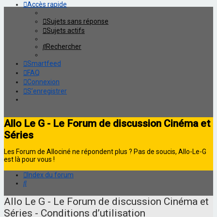
Accès rapide
Sujets sans réponse
Sujets actifs
Rechercher
Smartfeed
FAQ
Connexion
S’enregistrer
Allo Le G - Le Forum de discussion Cinéma et
Séries
Les Forum de Allociné ne répondent plus ? Pas de soucis, Allo-Le-G
est là pour vous !
Index du forum
Rechercher
Allo Le G - Le Forum de discussion Cinéma et
Séries - Conditions d’utilisation