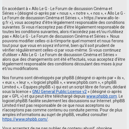
En accédant à « Allo Le G - Le Forum de discussion Cinéma et
Séries » (désigné ci-après par « nous », « notre », « nos », « Allo Le G -
Le Forum de discussion Cinéma et Séries », « https://www.allo-le-
g.fr »), vous acceptez d’être légalement responsable des conditions
suivantes. Si vous n’acceptez pas d’être légalement responsable de
toutes les conditions suivantes, alors n’accédez pas et/ou n’utilisez
pas « Allo Le G - Le Forum de discussion Cinéma et Séries ». Nous
pouvons modifier celles-ci à n’importe quel moment et nous ferons
tout pour que vous en soyez informé, bien qu’il soit prudent de
vérifier régulièrement celles-ci par vous-même. Si vous continuez
d’utiliser « Allo Le G - Le Forum de discussion Cinéma et Séries »
alors que des changements ont été effectués, vous acceptez d’être
légalement responsable des conditions découlant des mises à jour
et/ou modifications.
Nos forums sont développés par phpBB (désigné ci-après par « ils »,
« eux », « leur », « logiciel phpBB », « www.phpbb.com », « phpBB
Limited », « Équipes phpBB ») qui est un script libre de forum, déclaré
sous la licence «
GNU General Public License v2
» (désigné ci-après
par « GPL ») et qui peut être téléchargé depuis
www.phpbb.com
. Le
logiciel phpBB facilite seulement les discussions sur Internet. phpBB
Limited n’est pas responsable de ce que nous acceptons ou
n’acceptons pas comme contenu ou conduite permis. Pour de plus
amples informations au sujet de phpBB, veuillez consulter :
https://www.phpbb.com/
.
Vous acceptez de ne pas publier de contenu abusif, obscène,