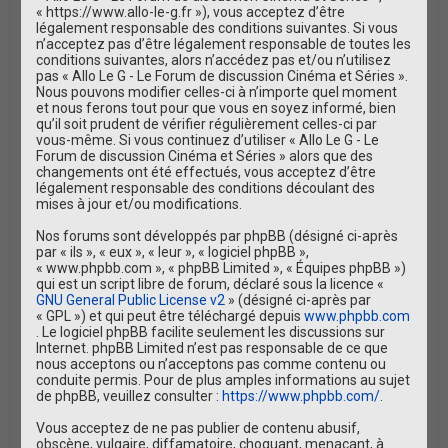
e
« https://www.allo-le-g.fr »), vous acceptez d’être
légalement responsable des conditions suivantes. Si vous
r
n’acceptez pas d’être légalement responsable de toutes les
conditions suivantes, alors n’accédez pas et/ou n’utilisez
pas « Allo Le G - Le Forum de discussion Cinéma et Séries ».
Nous pouvons modifier celles-ci à n’importe quel moment
et nous ferons tout pour que vous en soyez informé, bien
qu’il soit prudent de vérifier régulièrement celles-ci par
vous-même. Si vous continuez d’utiliser « Allo Le G - Le
Forum de discussion Cinéma et Séries » alors que des
changements ont été effectués, vous acceptez d’être
légalement responsable des conditions découlant des
mises à jour et/ou modifications.
Nos forums sont développés par phpBB (désigné ci-après
par « ils », « eux », « leur », « logiciel phpBB »,
« www.phpbb.com », « phpBB Limited », « Équipes phpBB »)
qui est un script libre de forum, déclaré sous la licence «
GNU General Public License v2
» (désigné ci-après par
« GPL ») et qui peut être téléchargé depuis
www.phpbb.com
. Le logiciel phpBB facilite seulement les discussions sur
Internet. phpBB Limited n’est pas responsable de ce que
nous acceptons ou n’acceptons pas comme contenu ou
conduite permis. Pour de plus amples informations au sujet
de phpBB, veuillez consulter :
https://www.phpbb.com/
.
Vous acceptez de ne pas publier de contenu abusif,
obscène, vulgaire, diffamatoire, choquant, menaçant, à