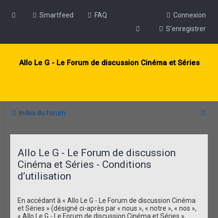
Smartfeed
FAQ
Connexion
S’enregistrer
Allo Le G - Le Forum de discussion Cinéma et Séries
R
Index du forum
e
c
Allo Le G - Le Forum de discussion
h
Cinéma et Séries - Conditions
e
d’utilisation
r
c
En accédant à « Allo Le G - Le Forum de discussion Cinéma
h
et Séries » (désigné ci-après par « nous », « notre », « nos »,
« Allo Le G - Le Forum de discussion Cinéma et Séries »,