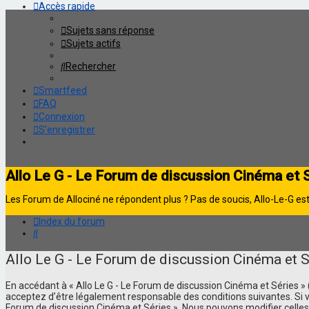
Accès rapide
Sujets sans réponse
Sujets actifs
Rechercher
Smartfeed
FAQ
Connexion
S’enregistrer
Allo Le G - Le Forum de discussion Cinéma et 
Les Forum de Allociné ne répondent plus ? Pas de soucis, Allo-Le-G est 
Index du forum
Rechercher
Allo Le G - Le Forum de discussion Cinéma et Sé
En accédant à « Allo Le G - Le Forum de discussion Cinéma et Séries » (d
acceptez d’être légalement responsable des conditions suivantes. Si vo
Forum de discussion Cinéma et Séries ». Nous pouvons modifier celles-c