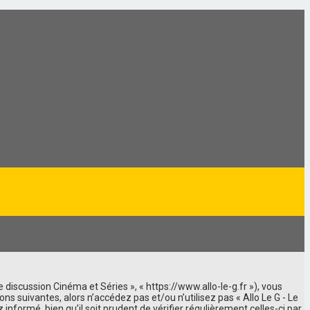
e discussion Cinéma et Séries », « https://www.allo-le-g.fr »), vous
 suivantes, alors n’accédez pas et/ou n’utilisez pas « Allo Le G - Le
formé, bien qu’il soit prudent de vérifier régulièrement celles-ci par