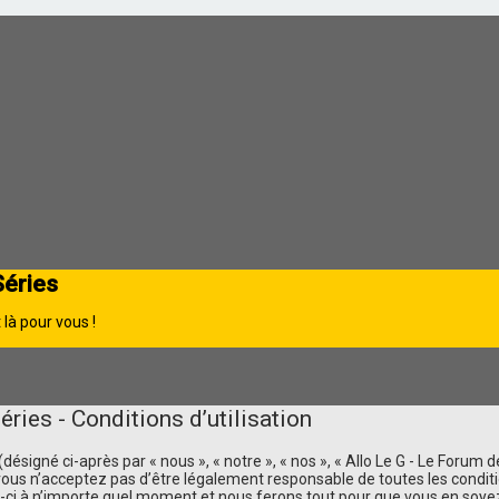
Séries
là pour vous !
ries - Conditions d’utilisation
ésigné ci-après par « nous », « notre », « nos », « Allo Le G - Le Forum d
us n’acceptez pas d’être légalement responsable de toutes les conditions
i à n’importe quel moment et nous ferons tout pour que vous en soyez in