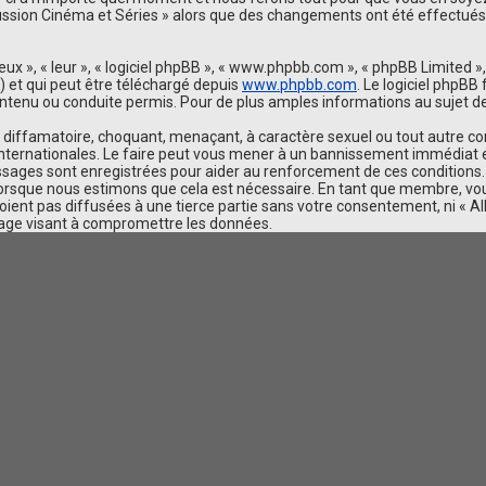
scussion Cinéma et Séries » alors que des changements ont été effectué
ux », « leur », « logiciel phpBB », « www.phpbb.com », « phpBB Limited »,
) et qui peut être téléchargé depuis
www.phpbb.com
. Le logiciel phpBB
nu ou conduite permis. Pour de plus amples informations au sujet de 
diffamatoire, choquant, menaçant, à caractère sexuel ou tout autre cont
 internationales. Le faire peut vous mener à un bannissement immédiat e
essages sont enregistrées pour aider au renforcement de ces conditions
t lorsque nous estimons que cela est nécessaire. En tant que membre, v
ent pas diffusées à une tierce partie sans votre consentement, ni « All
tage visant à compromettre les données.