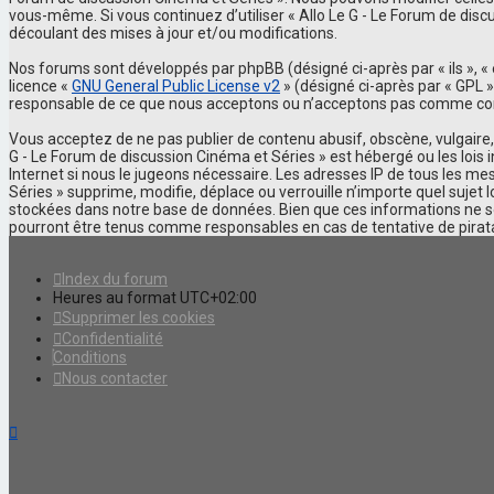
vous-même. Si vous continuez d’utiliser « Allo Le G - Le Forum de di
découlant des mises à jour et/ou modifications.
Nos forums sont développés par phpBB (désigné ci-après par « ils », « e
licence «
GNU General Public License v2
» (désigné ci-après par « GPL »
responsable de ce que nous acceptons ou n’acceptons pas comme conte
Vous acceptez de ne pas publier de contenu abusif, obscène, vulgaire, 
G - Le Forum de discussion Cinéma et Séries » est hébergé ou les lois
Internet si nous le jugeons nécessaire. Les adresses IP de tous les m
Séries » supprime, modifie, déplace ou verrouille n’importe quel suje
stockées dans notre base de données. Bien que ces informations ne soi
pourront être tenus comme responsables en cas de tentative de pira
Index du forum
Heures au format
UTC+02:00
Supprimer les cookies
Confidentialité
Conditions
Nous contacter