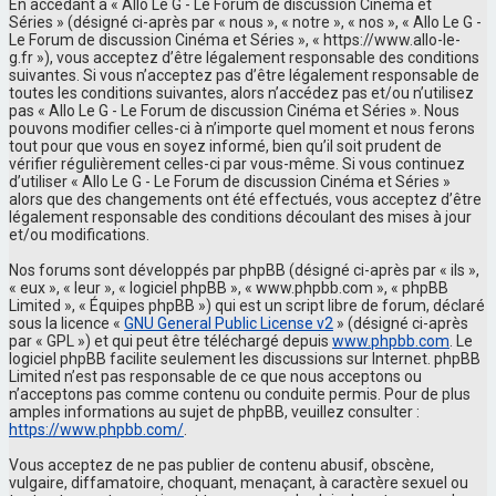
En accédant à « Allo Le G - Le Forum de discussion Cinéma et
Séries » (désigné ci-après par « nous », « notre », « nos », « Allo Le G -
Le Forum de discussion Cinéma et Séries », « https://www.allo-le-
g.fr »), vous acceptez d’être légalement responsable des conditions
suivantes. Si vous n’acceptez pas d’être légalement responsable de
toutes les conditions suivantes, alors n’accédez pas et/ou n’utilisez
pas « Allo Le G - Le Forum de discussion Cinéma et Séries ». Nous
pouvons modifier celles-ci à n’importe quel moment et nous ferons
tout pour que vous en soyez informé, bien qu’il soit prudent de
vérifier régulièrement celles-ci par vous-même. Si vous continuez
d’utiliser « Allo Le G - Le Forum de discussion Cinéma et Séries »
alors que des changements ont été effectués, vous acceptez d’être
légalement responsable des conditions découlant des mises à jour
et/ou modifications.
Nos forums sont développés par phpBB (désigné ci-après par « ils »,
« eux », « leur », « logiciel phpBB », « www.phpbb.com », « phpBB
Limited », « Équipes phpBB ») qui est un script libre de forum, déclaré
sous la licence «
GNU General Public License v2
» (désigné ci-après
par « GPL ») et qui peut être téléchargé depuis
www.phpbb.com
. Le
logiciel phpBB facilite seulement les discussions sur Internet. phpBB
Limited n’est pas responsable de ce que nous acceptons ou
n’acceptons pas comme contenu ou conduite permis. Pour de plus
amples informations au sujet de phpBB, veuillez consulter :
https://www.phpbb.com/
.
Vous acceptez de ne pas publier de contenu abusif, obscène,
vulgaire, diffamatoire, choquant, menaçant, à caractère sexuel ou