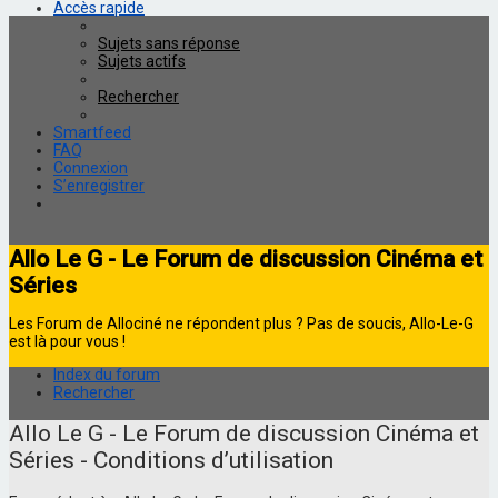
Accès rapide
Sujets sans réponse
Sujets actifs
Rechercher
Smartfeed
FAQ
Connexion
S’enregistrer
Allo Le G - Le Forum de discussion Cinéma et
Séries
Les Forum de Allociné ne répondent plus ? Pas de soucis, Allo-Le-G
est là pour vous !
Index du forum
Rechercher
Allo Le G - Le Forum de discussion Cinéma et
Séries - Conditions d’utilisation