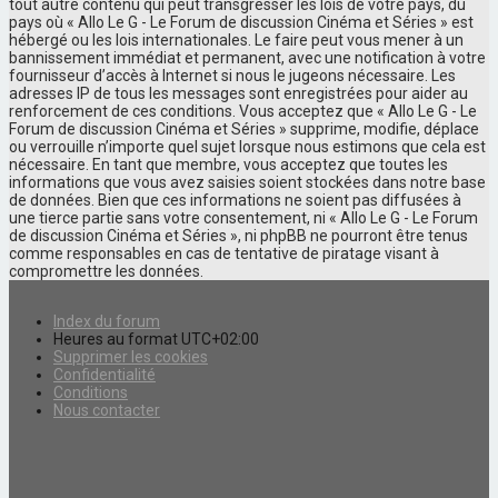
tout autre contenu qui peut transgresser les lois de votre pays, du
pays où « Allo Le G - Le Forum de discussion Cinéma et Séries » est
hébergé ou les lois internationales. Le faire peut vous mener à un
bannissement immédiat et permanent, avec une notification à votre
fournisseur d’accès à Internet si nous le jugeons nécessaire. Les
adresses IP de tous les messages sont enregistrées pour aider au
renforcement de ces conditions. Vous acceptez que « Allo Le G - Le
Forum de discussion Cinéma et Séries » supprime, modifie, déplace
ou verrouille n’importe quel sujet lorsque nous estimons que cela est
nécessaire. En tant que membre, vous acceptez que toutes les
informations que vous avez saisies soient stockées dans notre base
de données. Bien que ces informations ne soient pas diffusées à
une tierce partie sans votre consentement, ni « Allo Le G - Le Forum
de discussion Cinéma et Séries », ni phpBB ne pourront être tenus
comme responsables en cas de tentative de piratage visant à
compromettre les données.
Index du forum
Heures au format
UTC+02:00
Supprimer les cookies
Confidentialité
Conditions
Nous contacter