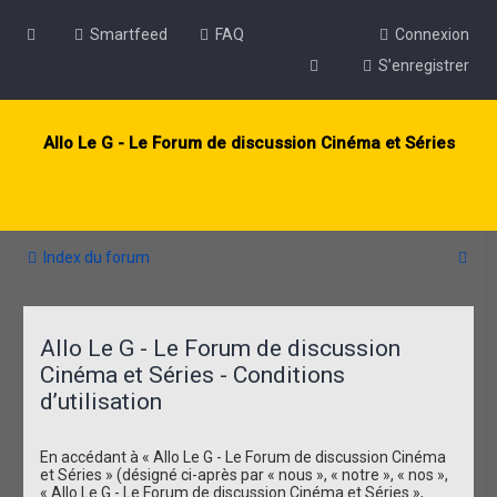
Smartfeed
FAQ
Connexion
S’enregistrer
Allo Le G - Le Forum de discussion Cinéma et Séries
R
Index du forum
e
c
Allo Le G - Le Forum de discussion
h
Cinéma et Séries - Conditions
e
d’utilisation
r
c
En accédant à « Allo Le G - Le Forum de discussion Cinéma
h
et Séries » (désigné ci-après par « nous », « notre », « nos »,
« Allo Le G - Le Forum de discussion Cinéma et Séries »,