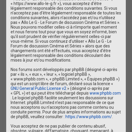
e
« https://www.allo-le-g.fr »), vous acceptez d’être
légalement responsable des conditions suivantes. Si vous
r
n’acceptez pas d’être légalement responsable de toutes les
conditions suivantes, alors n’accédez pas et/ou n’utilisez
pas « Allo Le G - Le Forum de discussion Cinéma et Séries ».
Nous pouvons modifier celles-ci à n’importe quel moment
et nous ferons tout pour que vous en soyez informé, bien
qu’il soit prudent de vérifier régulièrement celles-ci par
vous-même. Si vous continuez d’utiliser « Allo Le G - Le
Forum de discussion Cinéma et Séries » alors que des
changements ont été effectués, vous acceptez d’être
légalement responsable des conditions découlant des
mises à jour et/ou modifications.
Nos forums sont développés par phpBB (désigné ci-après
par « ils », « eux », « leur », « logiciel phpBB »,
« www.phpbb.com », « phpBB Limited », « Équipes phpBB »)
qui est un script libre de forum, déclaré sous la licence «
GNU General Public License v2
» (désigné ci-après par
« GPL ») et qui peut être téléchargé depuis
www.phpbb.com
. Le logiciel phpBB facilite seulement les discussions sur
Internet. phpBB Limited n’est pas responsable de ce que
nous acceptons ou n’acceptons pas comme contenu ou
conduite permis. Pour de plus amples informations au sujet
de phpBB, veuillez consulter :
https://www.phpbb.com/
.
Vous acceptez de ne pas publier de contenu abusif,
obscène, vulgaire, diffamatoire, choquant, menaçant, à