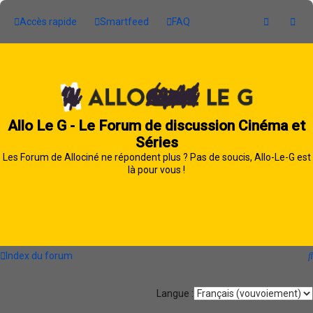
Accès rapide
Smartfeed
FAQ
Allo Le G - Le Forum de discussion Cinéma et
Séries
Les Forum de Allociné ne répondent plus ? Pas de soucis, Allo-Le-G est
là pour vous !
Index du forum
Langue :