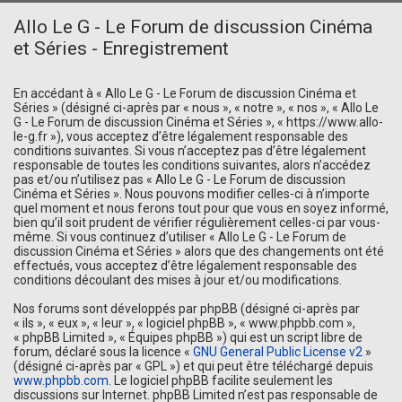
Allo Le G - Le Forum de discussion Cinéma
et Séries - Enregistrement
En accédant à « Allo Le G - Le Forum de discussion Cinéma et
Séries » (désigné ci-après par « nous », « notre », « nos », « Allo Le
G - Le Forum de discussion Cinéma et Séries », « https://www.allo-
le-g.fr »), vous acceptez d’être légalement responsable des
conditions suivantes. Si vous n’acceptez pas d’être légalement
responsable de toutes les conditions suivantes, alors n’accédez
pas et/ou n’utilisez pas « Allo Le G - Le Forum de discussion
Cinéma et Séries ». Nous pouvons modifier celles-ci à n’importe
quel moment et nous ferons tout pour que vous en soyez informé,
bien qu’il soit prudent de vérifier régulièrement celles-ci par vous-
même. Si vous continuez d’utiliser « Allo Le G - Le Forum de
discussion Cinéma et Séries » alors que des changements ont été
effectués, vous acceptez d’être légalement responsable des
conditions découlant des mises à jour et/ou modifications.
Nos forums sont développés par phpBB (désigné ci-après par
« ils », « eux », « leur », « logiciel phpBB », « www.phpbb.com »,
« phpBB Limited », « Équipes phpBB ») qui est un script libre de
forum, déclaré sous la licence «
GNU General Public License v2
»
(désigné ci-après par « GPL ») et qui peut être téléchargé depuis
www.phpbb.com
. Le logiciel phpBB facilite seulement les
discussions sur Internet. phpBB Limited n’est pas responsable de