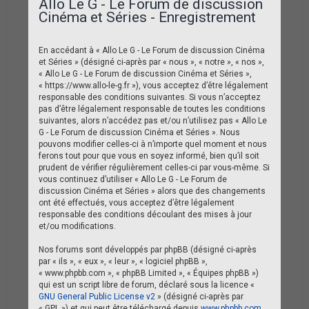
Allo Le G - Le Forum de discussion
Cinéma et Séries - Enregistrement
En accédant à « Allo Le G - Le Forum de discussion Cinéma
et Séries » (désigné ci-après par « nous », « notre », « nos »,
« Allo Le G - Le Forum de discussion Cinéma et Séries »,
« https://www.allo-le-g.fr »), vous acceptez d’être légalement
responsable des conditions suivantes. Si vous n’acceptez
pas d’être légalement responsable de toutes les conditions
suivantes, alors n’accédez pas et/ou n’utilisez pas « Allo Le
G - Le Forum de discussion Cinéma et Séries ». Nous
pouvons modifier celles-ci à n’importe quel moment et nous
ferons tout pour que vous en soyez informé, bien qu’il soit
prudent de vérifier régulièrement celles-ci par vous-même. Si
vous continuez d’utiliser « Allo Le G - Le Forum de
discussion Cinéma et Séries » alors que des changements
ont été effectués, vous acceptez d’être légalement
responsable des conditions découlant des mises à jour
et/ou modifications.
Nos forums sont développés par phpBB (désigné ci-après
par « ils », « eux », « leur », « logiciel phpBB »,
« www.phpbb.com », « phpBB Limited », « Équipes phpBB »)
qui est un script libre de forum, déclaré sous la licence «
GNU General Public License v2
» (désigné ci-après par
« GPL ») et qui peut être téléchargé depuis
www.phpbb.com
.