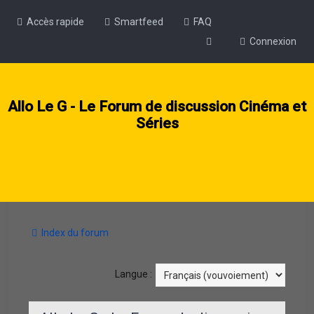
Accès rapide
Smartfeed
FAQ
Connexion
Allo Le G - Le Forum de discussion Cinéma et
Séries
Index du forum
Langue :