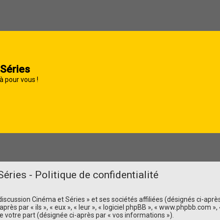
 Séries
à pour vous !
éries - Politique de confidentialité
scussion Cinéma et Séries » et ses sociétés affiliées (désignés ci-après p
près par « ils », « eux », « leur », « logiciel phpBB », « www.phpbb.com »
e votre part (désignée ci-après par « vos informations »).