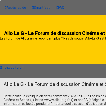
Accès rapide
Smartfeed
FAQ
Allo Le G - Le Forum de discussion Cinéma et
Les Forum de Allociné ne répondent plus ? Pas de soucis, Allo-Le-G est l
Index du forum
Allo Le G - Le Forum de discussion Cinéma et S
Cette politique explique en détail comment « Allo Le G - Le Forum de di
Cinéma et Séries », « https://www.allo-le-g.fr ») et phpBB (désigné ci-a
information collectée pendant n’importe quelle session d’utilisation d