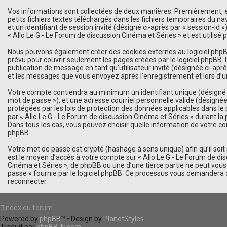
Vos informations sont collectées de deux manières. Premièrement, en 
petits fichiers textes téléchargés dans les fichiers temporaires du na
et un identifiant de session invité (désigné ci-après par « session-id
« Allo Le G - Le Forum de discussion Cinéma et Séries » et est utilisé 
Nous pouvons également créer des cookies externes au logiciel phpBB 
prévu pour couvrir seulement les pages créées par le logiciel phpBB. 
publication de message en tant qu’utilisateur invité (désignée ci-aprè
et les messages que vous envoyez après l’enregistrement et lors d’u
Votre compte contiendra au minimum un identifiant unique (désigné ci
mot de passe »), et une adresse courriel personnelle valide (désignée
protégées par les lois de protection des données applicables dans le
par « Allo Le G - Le Forum de discussion Cinéma et Séries » durant la 
Dans tous les cas, vous pouvez choisir quelle information de votre com
phpBB.
Votre mot de passe est crypté (hashage à sens unique) afin qu’il soi
est le moyen d’accès à votre compte sur « Allo Le G - Le Forum de di
Cinéma et Séries », de phpBB ou une d’une tierce partie ne peut vous
passe » fournie par le logiciel phpBB. Ce processus vous demandera d
reconnecter.
Index du forum
Powered by
phpBB
™
• Design by
PlanetStyles