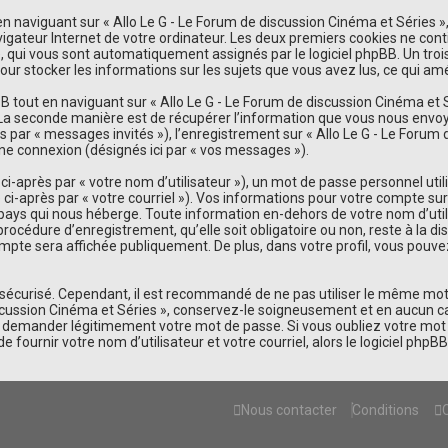
naviguant sur « Allo Le G - Le Forum de discussion Cinéma et Séries », 
vigateur Internet de votre ordinateur. Les deux premiers cookies ne contie
 »), qui vous sont automatiquement assignés par le logiciel phpBB. Un tr
pour stocker les informations sur les sujets que vous avez lus, ce qui am
tout en naviguant sur « Allo Le G - Le Forum de discussion Cinéma et S
La seconde manière est de récupérer l’information que vous nous envoyez e
s par « messages invités »), l’enregistrement sur « Allo Le G - Le Forum
ne connexion (désignés ici par « vos messages »).
-après par « votre nom d’utilisateur »), un mot de passe personnel util
 ci-après par « votre courriel »). Vos informations pour votre compte sur
 pays qui nous héberge. Toute information en-dehors de votre nom d’utili
procédure d’enregistrement, qu’elle soit obligatoire ou non, reste à la di
pte sera affichée publiquement. De plus, dans votre profil, vous pouvez 
t sécurisé. Cependant, il est recommandé de ne pas utiliser le même mot 
scussion Cinéma et Séries », conservez-le soigneusement et en aucun cas
 demander légitimement votre mot de passe. Si vous oubliez votre mot d
e fournir votre nom d’utilisateur et votre courriel, alors le logiciel p
Nous contacter
Conditions