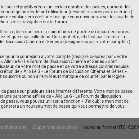
le logiciel phpBB créera un certain nombre de cookies, qui sont des
nnent qu’un identifiant utilisateur (désigné ci-après par « user-id »)
oisième cookie sera créé une fois que vous naviguerez sur les sujets de
éliore votre navigation sur le forum.
éries », bien que ceux-ci soient hors de portée du document qui est
t que nous collectons. Ceci peut être, et n’est pas limité à : la
 de discussion Cinéma et Séries » (désignée ici par « votre compte »)
isé pour la connexion à votre compte (désigné ci-après par « votre
 « Allo Le G - Le Forum de discussion Cinéma et Séries » sont
sateur, de votre mot de passe et de votre adresse courriel requise
scrétion de « Allo Le G - Le Forum de discussion Cinéma et Séries ».
souscrire ou non à l’envoi automatique de courriel par le logiciel
de passe sur plusieurs sites Internet différents. Votre mot de passe
 une personne affiliée de « Allo Le G - Le Forum de discussion
e passe, vous pouvez utiliser la fonction « J’ai oublié mon mot de
hpBB générera un nouveau mot de passe qui vous permettra de vous
Confidentialité
Supprimer les cookies
Heures au format
UTC+02:00