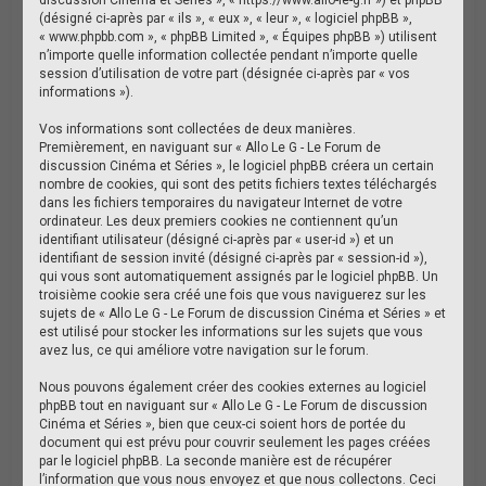
e
(désigné ci-après par « ils », « eux », « leur », « logiciel phpBB »,
« www.phpbb.com », « phpBB Limited », « Équipes phpBB ») utilisent
r
n’importe quelle information collectée pendant n’importe quelle
session d’utilisation de votre part (désignée ci-après par « vos
informations »).
Vos informations sont collectées de deux manières.
Premièrement, en naviguant sur « Allo Le G - Le Forum de
discussion Cinéma et Séries », le logiciel phpBB créera un certain
nombre de cookies, qui sont des petits fichiers textes téléchargés
dans les fichiers temporaires du navigateur Internet de votre
ordinateur. Les deux premiers cookies ne contiennent qu’un
identifiant utilisateur (désigné ci-après par « user-id ») et un
identifiant de session invité (désigné ci-après par « session-id »),
qui vous sont automatiquement assignés par le logiciel phpBB. Un
troisième cookie sera créé une fois que vous naviguerez sur les
sujets de « Allo Le G - Le Forum de discussion Cinéma et Séries » et
est utilisé pour stocker les informations sur les sujets que vous
avez lus, ce qui améliore votre navigation sur le forum.
Nous pouvons également créer des cookies externes au logiciel
phpBB tout en naviguant sur « Allo Le G - Le Forum de discussion
Cinéma et Séries », bien que ceux-ci soient hors de portée du
document qui est prévu pour couvrir seulement les pages créées
par le logiciel phpBB. La seconde manière est de récupérer
l’information que vous nous envoyez et que nous collectons. Ceci