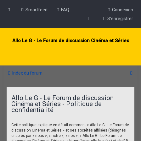
Smartfeed
FAQ
Connexion
S’enregistrer
Allo Le G - Le Forum de discussion Cinéma et Séries
R
Index du forum
e
c
Allo Le G - Le Forum de discussion
h
Cinéma et Séries - Politique de
e
confidentialité
r
Cette politique explique en détail comment « Allo Le G - Le Forum de
c
discussion Cinéma et Séries » et ses sociétés affiliées (désignés
h
ci-après par « nous », « notre », « nos », « Allo Le G - Le Forum de
discussion Cinéma et Séries », « https://www.allo-le-g.fr ») et phpBB