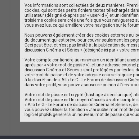
Vos informations sont collectées de deux manières. Premièr
cookies, qui sont des petits fichiers textes téléchargés da
utilisateur (désigné ci-après par « user-id ») et un identif
troisième cookie sera créé une fois que vous naviguerez sur 
vous avez lus, ce qui améliore votre navigation sur le forum
Nous pouvons également créer des cookies externes au logic
du document qui est prévu pour couvrir seulement les page
Ceci peut être, et n’est pas limité à : la publication de mes
discussion Cinéma et Séries » (désignée ici par « votre co
Votre compte contiendra au minimum un identifiant unique (
après par « votre mot de passe »), et une adresse courriel 
discussion Cinéma et Séries » sont protégées par les lois 
votre mot de passe et de votre adresse courriel requise par
à la discrétion de « Allo Le G - Le Forum de discussion Cin
dans votre profil, vous pouvez souscrire ou non à l’envoi au
Votre mot de passe est crypté (hashage à sens unique) afin 
Votre mot de passe est le moyen d’accès à votre compte su
« Allo Le G - Le Forum de discussion Cinéma et Séries », 
vous pouvez utiliser la fonction « J’ai oublié mon mot de pa
logiciel phpBB générera un nouveau mot de passe qui vous