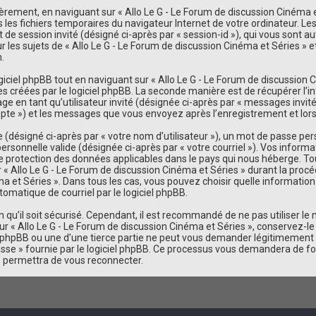
ement, en naviguant sur « Allo Le G - Le Forum de discussion Cinéma et
ns les fichiers temporaires du navigateur Internet de votre ordinateur. L
iant de session invité (désigné ci-après par « session-id »), qui vous son
les sujets de « Allo Le G - Le Forum de discussion Cinéma et Séries » et 
.
iel phpBB tout en naviguant sur « Allo Le G - Le Forum de discussion Ci
s créées par le logiciel phpBB. La seconde manière est de récupérer l’
sage en tant qu’utilisateur invité (désignée ci-après par « messages invit
mpte ») et les messages que vous envoyez après l’enregistrement et lors
désigné ci-après par « votre nom d’utilisateur »), un mot de passe pers
personnelle valide (désignée ci-après par « votre courriel »). Vos inform
de protection des données applicables dans le pays qui nous héberge. To
 « Allo Le G - Le Forum de discussion Cinéma et Séries » durant la procéd
éma et Séries ». Dans tous les cas, vous pouvez choisir quelle informati
tomatique de courriel par le logiciel phpBB.
qu’il soit sécurisé. Cependant, il est recommandé de ne pas utiliser le
r « Allo Le G - Le Forum de discussion Cinéma et Séries », conservez-l
de phpBB ou une d’une tierce partie ne peut vous demander légitimement 
sse » fournie par le logiciel phpBB. Ce processus vous demandera de fourn
 permettra de vous reconnecter.