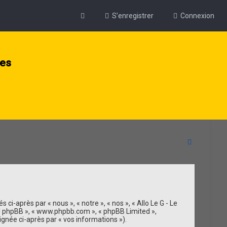
S’enregistrer
Connexion
ies
R
e
c
h
e
ci-après par « nous », « notre », « nos », « Allo Le G - Le
ciel phpBB », « www.phpbb.com », « phpBB Limited »,
r
ignée ci-après par « vos informations »).
c