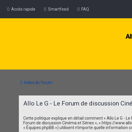
Accès rapide
Smartfeed
FAQ
Al
Index du forum
Allo Le G - Le Forum de discussion Ciném
Cette politique explique en détail comment « Allo Le G - Le F
Forum de discussion Cinéma et Séries », « https://www.allo-le
« Équipes phpBB ») utilisent n’importe quelle information co