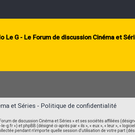
lo Le G - Le Forum de discussion Cinéma et Sér
a et Séries - Politique de confidentialité
orum de discussion Cinéma et Séries » et ses sociétés affiliées (désignés 
-g.fr ») et phpBB (désigné ci-après par « ils », « eux », « leur », « logi
llectée pendant n’importe quelle session d’utilisation de votre part (dés