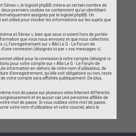
 Séries », le logiciel phpBB créera un certain nombre de
h
es deux premiers cookies ne contiennent qu’un identifiant
t automatiquement assignés par le logiciel phpBB. Un
e
est utilisé pour stocker les informations sur les sujets que
r
néma et Séries », bien que ceux-ci soient hors de portée
information que vous nous envoyez et que nous collectons.
és »), l’enregistrement sur « Allo Le G - Le Forum de
 d’une connexion (désignés ici par « vos messages »).
onnel utilisé pour la connexion à votre compte (désigné ci-
ations pour votre compte sur « Allo Le G - Le Forum de
ute information en-dehors de votre nom d’utilisateur, de
ure d’enregistrement, qu’elle soit obligatoire ou non, reste
on de votre compte sera affichée publiquement. De plus,
 même mot de passe sur plusieurs sites Internet différents.
e soigneusement et en aucun cas une personne affiliée de
votre mot de passe. Si vous oubliez votre mot de passe,
ir votre nom d’utilisateur et votre courriel, alors le