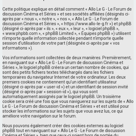
Cette politique explique en détail comment « Allo Le G - Le Forum de
discussion Cinéma et Séries » et ses sociétés affiliées (désignés ci-
après par « nous », « notre », « nos », « Allo Le G - Le Forum de
discussion Cinéma et Séries », « https://www.allo-le-g.fr ») et phpBB
(désigné ci-après par « ils », « eux », « leur », « logiciel phpBB »,
« www.phpbb.com », « phpBB Limited », « Équipes phpBB ») utilisent
n’importe quelle information collectée pendant n’importe quelle
session d’utilisation de votre part (désignée ci-après par « vos
informations »).
Vos informations sont collectées de deux manières. Premièrement,
en naviguant sur « Allo Le G - Le Forum de discussion Cinéma et
Séries », le logiciel phpBB créera un certain nombre de cookies, qui
sont des petits fichiers textes téléchargés dans les fichiers
temporaires du navigateur Internet de votre ordinateur. Les deux
premiers cookies ne contiennent qu’un identifiant utilisateur
(désigné ci-après par « user-id ») et un identifiant de session invité
(désigné ci-après par « session-id »), qui vous sont
automatiquement assignés par le logiciel phpBB. Un troisième
cookie sera créé une fois que vous naviguerez sur les sujets de « Allo
Le G - Le Forum de discussion Cinéma et Séries » et est utilisé pour
stocker les informations sur les sujets que vous avez lus, ce qui
améliore votre navigation sur le forum.
Nous pouvons également créer des cookies externes au logiciel
phpBB tout en naviguant sur « Allo Le G - Le Forum de discussion
Cinéma et Séries », bien que ceux-ci soient hors de portée du