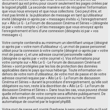
document qui est prévu pour couvrir seulement les pages créées par
le logiciel phpBB. La seconde manière est de récupérer l’information
que vous nous envoyez et que nous collectons. Ceci peut être, et
n’est pas limité à : la publication de message en tant qu’utilisateur
invité (désignée ci-après par « messages invités »), l’enregistrement
sur « Allo Le G - Le Forum de discussion Cinéma et Séries » (désignée
ici par « votre compte ») et les messages que vous envoyez après
l’enregistrement et lors d’une connexion (désignés ici par « vos
messages »).
Votre compte contiendra au minimum un identifiant unique (désigné
ci-après par « votre nom d’utilisateur »), un mot de passe personnel
utilisé pour la connexion à votre compte (désigné ci-après par « votre
mot de passe »), et une adresse courriel personnelle valide
(désignée ci-après par « votre courriel »). Vos informations pour
votre compte sur « Allo Le G - Le Forum de discussion Cinéma et
Séries » sont protégées par les lois de protection des données
applicables dans le pays qui nous héberge. Toute information en-
dehors de votre nom d’utilisateur, de votre mot de passe et de votre
adresse courriel requise par « Allo Le G - Le Forum de discussion
Cinéma et Séries » durant la procédure d’enregistrement, qu’elle soit
obligatoire ou non, reste à la discrétion de « Allo Le G - Le Forum de
discussion Cinéma et Séries ». Dans tous les cas, vous pouvez choisir
quelle information de votre compte sera affichée publiquement. De
plus, dans votre profil, vous pouvez souscrire ou non à l’envoi
automatique de courriel par le logiciel phpBB.
Votre mot de passe est crypté (hashage à sens unique) afin qu’il soit