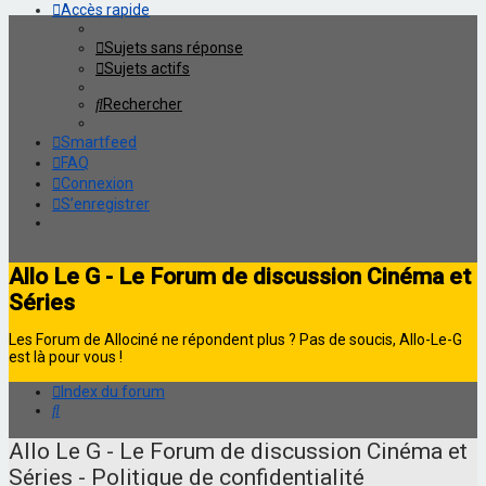
Accès rapide
Sujets sans réponse
Sujets actifs
Rechercher
Smartfeed
FAQ
Connexion
S’enregistrer
Allo Le G - Le Forum de discussion Cinéma et
Séries
Les Forum de Allociné ne répondent plus ? Pas de soucis, Allo-Le-G
est là pour vous !
Index du forum
Rechercher
Allo Le G - Le Forum de discussion Cinéma et
Séries - Politique de confidentialité