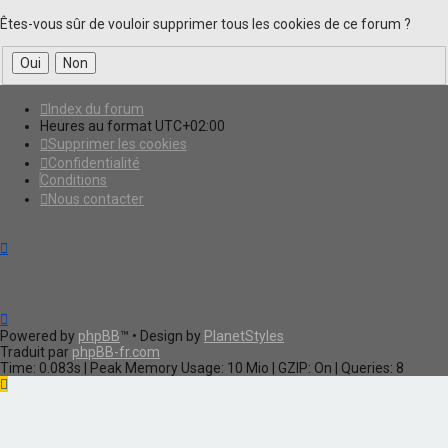
Êtes-vous sûr de vouloir supprimer tous les cookies de ce forum ?
Index du forum
Heures au format
UTC+02:00
Supprimer les cookies
Confidentialité
Conditions
Nous contacter
Powered by
phpBB
™
• Design by
PlanetStyles
Traduit par
phpBB-fr.com
Time: 0.083s
| Peak Memory Usage: 10 Mio | GZIP: On |
Queries: 8