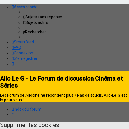
Accès rapide
Sujets sans réponse
Sujets actifs
Rechercher
Smartfeed
FAQ
Connexion
S’enregistrer
Allo Le G - Le Forum de discussion Cinéma et
Séries
Les Forum de Allociné ne répondent plus ? Pas de soucis, Allo-Le-G est
là pour vous !
Index du forum
Rechercher
Supprimer les cookies