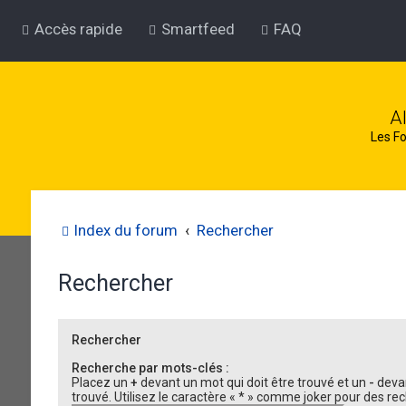
Accès rapide
Smartfeed
FAQ
A
Les Fo
Index du forum
Rechercher
Rechercher
Rechercher
Recherche par mots-clés :
Placez un
+
devant un mot qui doit être trouvé et un
-
devan
trouvé. Utilisez le caractère « * » comme joker pour des rec