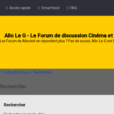
Accès rapide
Smartfeed
FAQ
Allo Le G - Le Forum de discussion Cinéma et
Les Forum de Allociné ne répondent plus ? Pas de soucis, Allo-Le-G est l
Index du forum
Rechercher
Rechercher
Rechercher