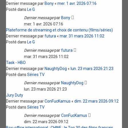
Dernier message par
Bony
«
mer. 1 avr. 2026 07:16
Posté dans
Le G
Dernier message
par
Bony
mer. 1 avr. 2026 07:16
Plateforme de streaming et choix de contenu (films/séries)
Dernier message par
futura
«
mar. 31 mars 2026 11:02
Posté dans
Le G
Dernier message
par
futura
mar. 31 mars 2026 11:02
Task - HBO
Dernier message par
NaughtyDog
«
lun. 23 mars 2026 21:23
Posté dans
Séries TV
Dernier message
par
NaughtyDog
lun. 23 mars 2026 21:23
Jury Duty
Dernier message par
ConFucKamus
«
dim. 22 mars 2026 09:12
Posté dans
Séries TV
Dernier message
par
ConFucKamus
dim. 22 mars 2026 09:12
Box-office international : CHINE : le Top 30 des films français