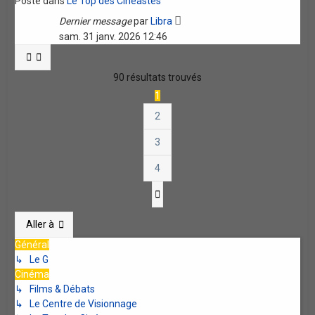
Posté dans
Le Top des Cinéastes
Dernier message
par
Libra
sam. 31 janv. 2026 12:46
90 résultats trouvés
1
2
3
4
Suivante
Aller à
Général
↳ Le G
Cinéma
↳ Films & Débats
↳ Le Centre de Visionnage