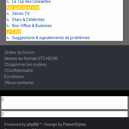
↳ Le Top des Cinéastes
Allo (pas que) ciné
↳ Séries TV
↳ Stars & Célébrités
↳ Box-Office & Business
Le S.A.V
↳ Suggestions & signalements de problèmes
Index du forum
Heures au format
UTC+02:00
Supprimer les cookies
Confidentialité
Conditions
Nous contacter
Powered by
phpBB
™
• Design by
PlanetStyles