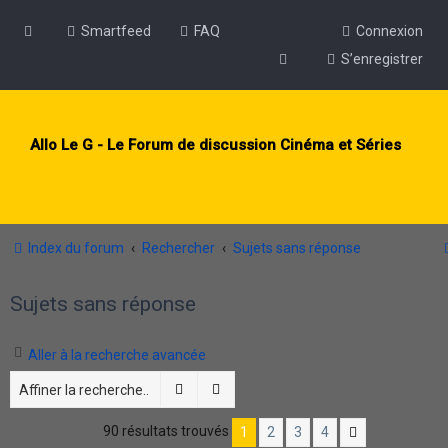
Smartfeed
FAQ
Connexion
S’enregistrer
Allo Le G - Le Forum de discussion Cinéma et Séries
Index du forum
Rechercher
Sujets sans réponse
Sujets sans réponse
Aller à la recherche avancée
Rechercher
Recherche avancée
90 résultats trouvés
1
2
3
4
Suivante