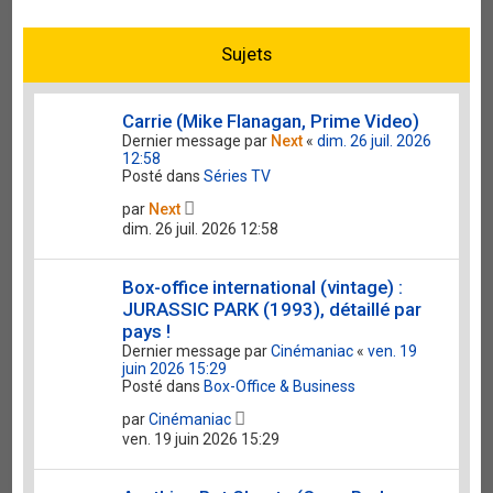
e
r
Sujets
Carrie (Mike Flanagan, Prime Video)
Dernier message par
Next
«
dim. 26 juil. 2026
12:58
Posté dans
Séries TV
par
Next
dim. 26 juil. 2026 12:58
Box-office international (vintage) :
JURASSIC PARK (1993), détaillé par
pays !
Dernier message par
Cinémaniac
«
ven. 19
juin 2026 15:29
Posté dans
Box-Office & Business
par
Cinémaniac
ven. 19 juin 2026 15:29