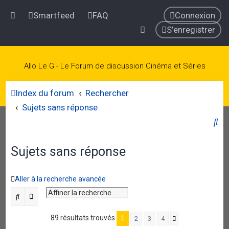
Smartfeed
FAQ
Connexion
S’enregistrer
Allo Le G - Le Forum de discussion Cinéma et Séries
Index du forum
Rechercher
Sujets sans réponse
R
e
Sujets sans réponse
c
h
e
Aller à la recherche avancée
r
Rechercher
Recherche avancée
c
89 résultats trouvés
1
2
3
4
Suivante
h