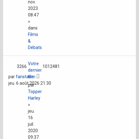
nov.
2023
08:47
»
dans
Films
&
Débats
Votre
3266
1012481
dernier
par
fanstade
film
jeu. 6 août 2026 21:30
par
Topper
Harley
»
jeu.
16
juil.
2020
09:37