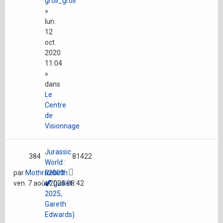
groil_groil
»
lun.
12
oct.
2020
11:04
»
dans
Le
Centre
de
Visionnage
Jurassic
384
81422
World :
par
Mothra2000
Rebirth
ven. 7 août 2026 08:42
🦖 (juillet
2025,
Gareth
Edwards)