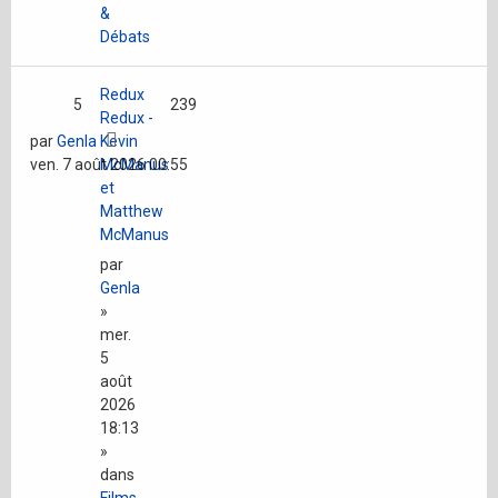
&
Débats
Redux
5
239
Redux -
par
Genla
Kevin
ven. 7 août 2026 00:55
McManus
et
Matthew
McManus
par
Genla
»
mer.
5
août
2026
18:13
»
dans