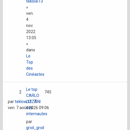
teklow13
»
ven.
4
nov.
2022
13:05
»
dans
Le
Top
des
Cinéastes
Le top
2
745
CARLO
par
teklow13
LIZZANI
ven. 7 août 2026 09:06
des
internautes
par
groil_groil