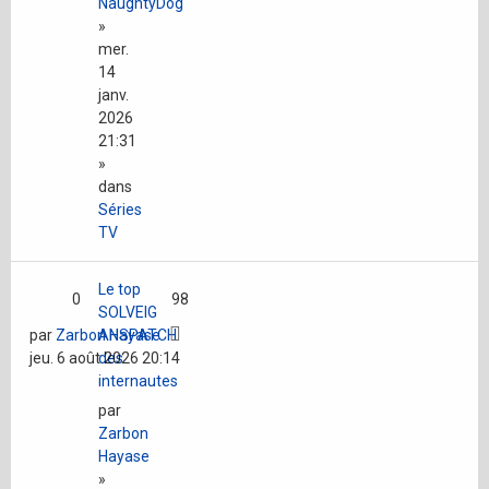
NaughtyDog
»
mer.
14
janv.
2026
21:31
»
dans
Séries
TV
Le top
0
98
SOLVEIG
par
Zarbon Hayase
ANSPATCH
jeu. 6 août 2026 20:14
des
internautes
par
Zarbon
Hayase
»