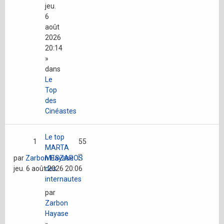
jeu.
6
août
2026
20:14
»
dans
Le
Top
des
Cinéastes
Le top
1
55
MARTA
par
Zarbon Hayase
MESZAROS
jeu. 6 août 2026 20:06
des
internautes
par
Zarbon
Hayase