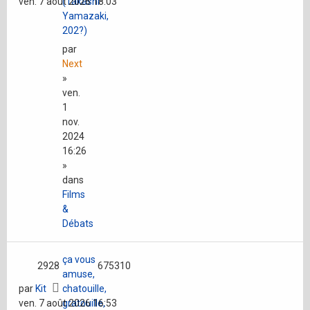
ven. 7 août 2026 18:03
(Takashi
Yamazaki,
202?)
par
Next
»
ven.
1
nov.
2024
16:26
»
dans
Films
&
Débats
ça vous
2928
675310
amuse,
par
Kit
chatouille,
ven. 7 août 2026 16:53
gratouille,