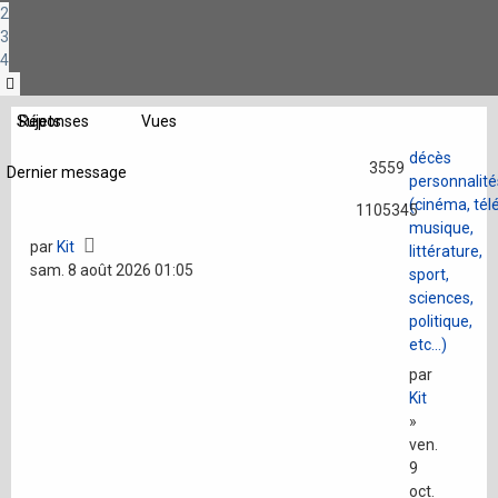
2
3
4
Suivante
Sujets
Réponses
Vues
décès
3559
Dernier message
personnalité
(cinéma, télé
1105345
musique,
par
Kit
littérature,
sam. 8 août 2026 01:05
sport,
sciences,
politique,
etc...)
par
Kit
»
ven.
9
oct.