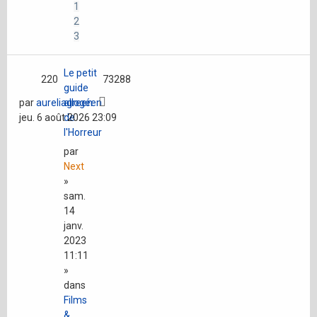
1
2
3
Le petit
220
73288
guide
par
aureliagreen
allogéen
jeu. 6 août 2026 23:09
de
l'Horreur
par
Next
»
sam.
14
janv.
2023
11:11
»
dans
Films
&