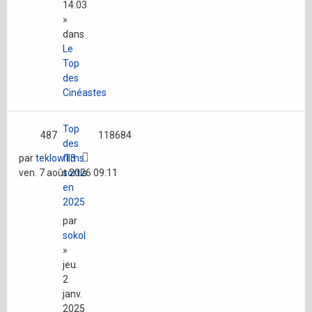
14:03
»
dans
Le
Top
des
Cinéastes
Top
487
118684
des
par
teklow13
films
ven. 7 août 2026 09:11
sortis
en
2025
par
sokol
»
jeu.
2
janv.
2025