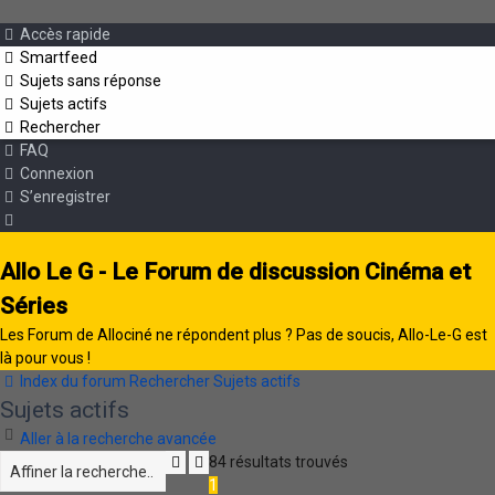
Accès rapide
Smartfeed
Sujets sans réponse
Sujets actifs
Rechercher
FAQ
Connexion
S’enregistrer
Allo Le G - Le Forum de discussion Cinéma et
Séries
Les Forum de Allociné ne répondent plus ? Pas de soucis, Allo-Le-G est
là pour vous !
Index du forum
Rechercher
Sujets actifs
Sujets actifs
Aller à la recherche avancée
Rechercher
Recherche
84 résultats trouvés
avancée
1