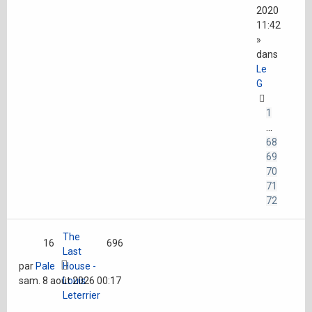
2020
11:42
»
dans
Le
G
1
…
68
69
70
71
72
The
16
696
Last
par
Pale
House -
sam. 8 août 2026 00:17
Louis
Leterrier