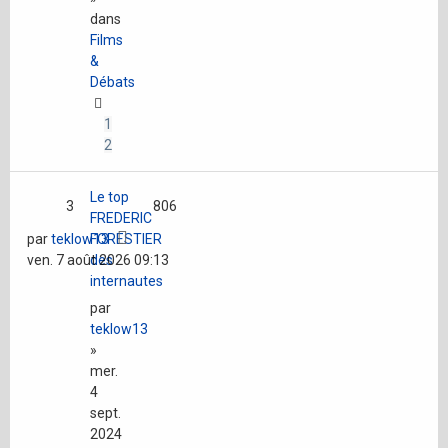
dans
Films
&
Débats
1
2
Le top
3
806
FREDERIC
par
teklow13
FORESTIER
ven. 7 août 2026 09:13
des
internautes
par
teklow13
»
mer.
4
sept.
2024