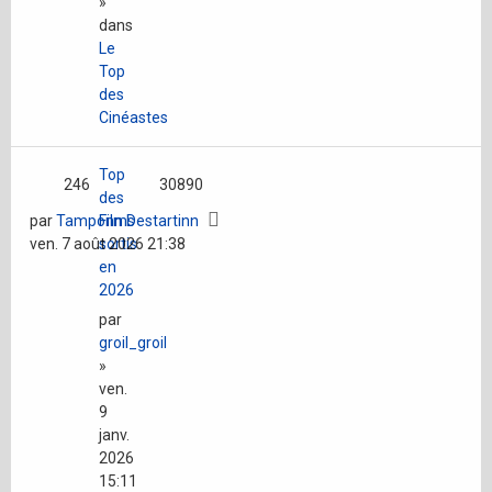
»
dans
Le
Top
des
Cinéastes
Top
246
30890
des
par
Tamponn Destartinn
Films
ven. 7 août 2026 21:38
sortis
en
2026
par
groil_groil
»
ven.
9
janv.
2026
15:11