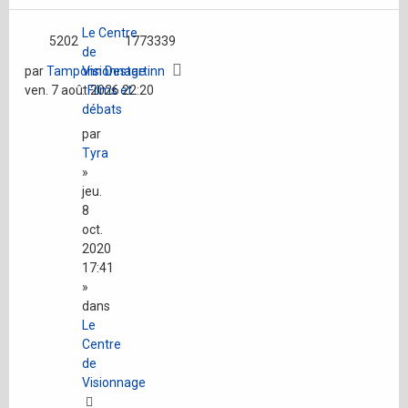
Le Centre
5202
1773339
de
par
Tamponn Destartinn
Visionnage
ven. 7 août 2026 22:20
: Films et
débats
par
Tyra
»
jeu.
8
oct.
2020
17:41
»
dans
Le
Centre
de
Visionnage