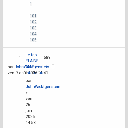
1
…
101
102
103
104
105
Le top
1
689
ELAINE
par
JohnWicktgenstein
MAY des
ven. 7 août 2026 21:41
internautes
par
JohnWicktgenstein
»
ven.
26
juin
2026
14:58