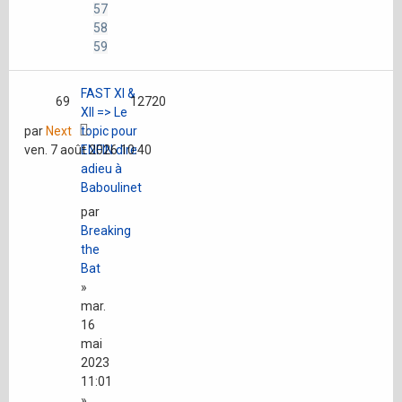
57
58
59
FAST XI &
69
12720
XII => Le
par
Next
topic pour
ven. 7 août 2026 10:40
ENFIN dire
adieu à
Baboulinet
par
Breaking
the
Bat
»
mar.
16
mai
2023
11:01
»