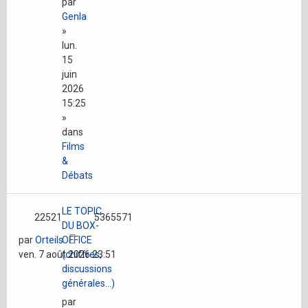
par
Genla
»
lun.
15
juin
2026
15:25
»
dans
Films
&
Débats
LE TOPIC
22521
5365571
DU BOX-
par
Orteils
OFFICE
ven. 7 août 2026 23:51
(chiffres,
discussions
générales...)
par