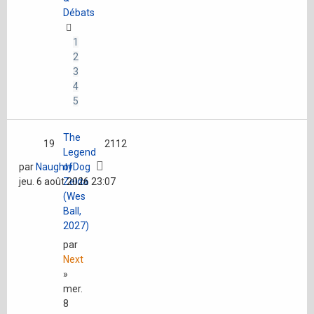
Débats
1
2
3
4
5
The
19
2112
Legend
par
NaughtyDog
of
jeu. 6 août 2026 23:07
Zelda
(Wes
Ball,
2027)
par
Next
»
mer.
8