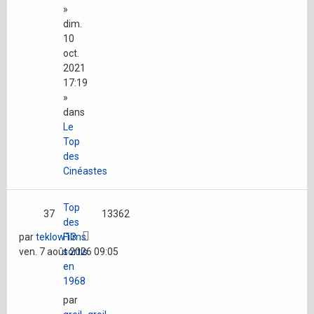
»
dim.
10
oct.
2021
17:19
»
dans
Le
Top
des
Cinéastes
Top
37
13362
des
par
teklow13
Films
ven. 7 août 2026 09:05
sortis
en
1968
par