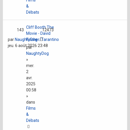
Films
&
Débats
Cliff Booth The
143
12473
Movie - David
par
NaughtyDog
Fincher/Tarantino
jeu. 6 août 2026 23:48
par
NaughtyDog
»
mer.
2
avr.
2025
00:58
»
dans
Films
&
Débats