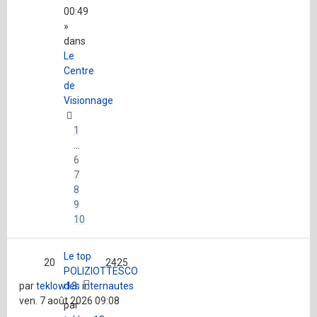
00:49
»
dans
Le
Centre
de
Visionnage
1
…
6
7
8
9
10
Le top
20
2425
POLIZIOTTESCO
par
teklow13
des internautes
ven. 7 août 2026 09:08
par