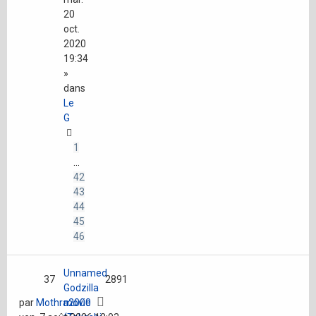
20
oct.
2020
19:34
»
dans
Le
G
1
…
42
43
44
45
46
Unnamed
37
2891
Godzilla
par
Mothra2000
movie