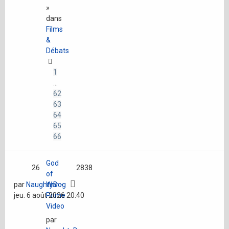
»
dans
Films
&
Débats
1
…
62
63
64
65
66
God
26
2838
of
par
NaughtyDog
War -
jeu. 6 août 2026 20:40
Prime
Video
par