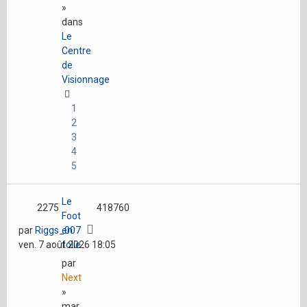
»
dans
Le
Centre
de
Visionnage
1
2
3
4
5
Le
2275
418760
Foot
par
Riggs_007
en
ven. 7 août 2026 18:05
folie
par
Next
»
mar.