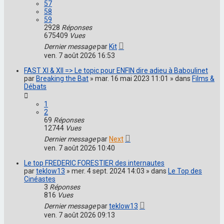
57
58
59
2928
Réponses
675409
Vues
Dernier message
par
Kit
ven. 7 août 2026 16:53
FAST XI & XII => Le topic pour ENFIN dire adieu à Baboulinet
par
Breaking the Bat
» mar. 16 mai 2023 11:01 » dans
Films &
Débats
1
2
69
Réponses
12744
Vues
Dernier message
par
Next
ven. 7 août 2026 10:40
Le top FREDERIC FORESTIER des internautes
par
teklow13
» mer. 4 sept. 2024 14:03 » dans
Le Top des
Cinéastes
3
Réponses
816
Vues
Dernier message
par
teklow13
ven. 7 août 2026 09:13