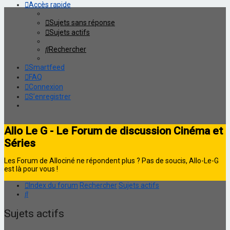
Accès rapide
Sujets sans réponse
Sujets actifs
Rechercher
Smartfeed
FAQ
Connexion
S’enregistrer
Allo Le G - Le Forum de discussion Cinéma et
Séries
Les Forum de Allociné ne répondent plus ? Pas de soucis, Allo-Le-G
est là pour vous !
Index du forum
Rechercher
Sujets actifs
Rechercher
Sujets actifs