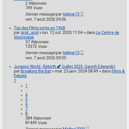
2
Réponses
749
Vues
Dernier message
par
teklow13
ven. 7 août 2026 09:06
Top des Films sortis en 1968
par
groil_groil
» lun. 12 oct. 2020 11:04 » dans
Le Centre de
Visionnage
37
Réponses
13372
Vues
Dernier message
par
teklow13
ven. 7 août 2026 09:05
Jurassic World : Rebirth 🦖 (juillet 2025, Gareth Edwards)
par
Breaking the Bat
» mar. 23 janv. 2024 08:49 » dans
Films &
Débats
1
…
4
5
6
7
8
384
Réponses
81449
Vues
Dernier message
par
Mothra2000