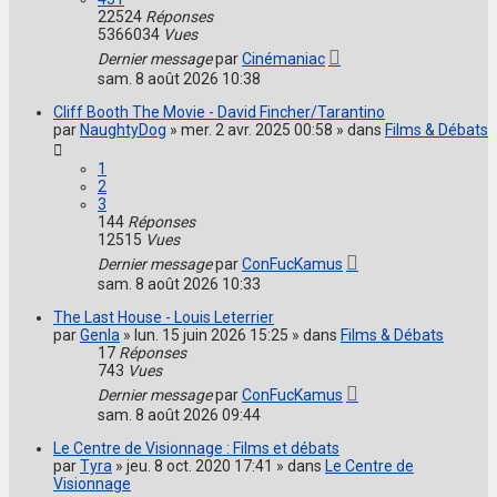
22524
Réponses
5366034
Vues
Dernier message
par
Cinémaniac
sam. 8 août 2026 10:38
Cliff Booth The Movie - David Fincher/Tarantino
par
NaughtyDog
» mer. 2 avr. 2025 00:58 » dans
Films & Débats
1
2
3
144
Réponses
12515
Vues
Dernier message
par
ConFucKamus
sam. 8 août 2026 10:33
The Last House - Louis Leterrier
par
Genla
» lun. 15 juin 2026 15:25 » dans
Films & Débats
17
Réponses
743
Vues
Dernier message
par
ConFucKamus
sam. 8 août 2026 09:44
Le Centre de Visionnage : Films et débats
par
Tyra
» jeu. 8 oct. 2020 17:41 » dans
Le Centre de
Visionnage