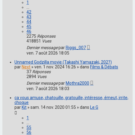
1
…
42
43
44
45
46
2275
Réponses
418851
Vues
Dernier message
par
Riggs_007
ven. 7 août 2026 18:05
Unnamed Godzilla movie (Takashi Yamazaki, 202?)
par
Next
» ven. 1 nov. 2024 16:26 » dans
Films & Débats
37
Réponses
2894
Vues
Dernier message
par
Mothra2000
ven. 7 août 2026 18:03
ça vous amuse, chatouille, gratouille, intéresse, émeut, irrite,
choque
par
Kit
» sam. 14 nov. 2020 01:55 » dans
Le G
1
…
55
56