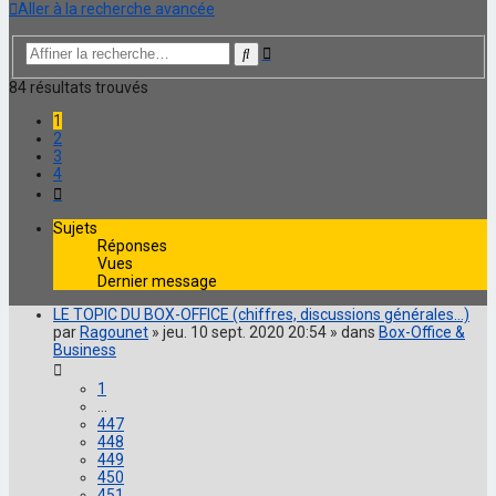
Aller à la recherche avancée
Recherche
Rechercher
avancée
84 résultats trouvés
1
2
3
4
Suivante
Sujets
Réponses
Vues
Dernier message
LE TOPIC DU BOX-OFFICE (chiffres, discussions générales...)
par
Ragounet
» jeu. 10 sept. 2020 20:54 » dans
Box-Office &
Business
1
…
447
448
449
450
451