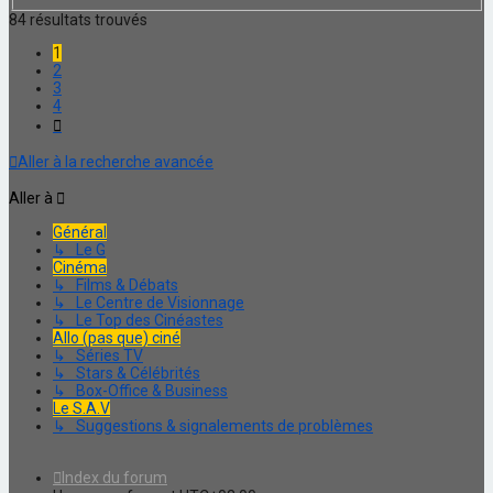
84 résultats trouvés
1
2
3
4
Suivante
Aller à la recherche avancée
Aller à
Général
↳ Le G
Cinéma
↳ Films & Débats
↳ Le Centre de Visionnage
↳ Le Top des Cinéastes
Allo (pas que) ciné
↳ Séries TV
↳ Stars & Célébrités
↳ Box-Office & Business
Le S.A.V
↳ Suggestions & signalements de problèmes
Index du forum