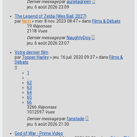
Dernier message
par
aureliagreen
jeu. 6 août 2026 23:09
The Legend of Zelda (Wes Ball, 2027)
par
Next
» mer. 8 nov. 2023 08:47 » dans
Films & Débats
19
Réponses
2118
Vues
Dernier message
par
NaughtyDog
jeu. 6 août 2026 23:07
Votre dernier film
par
Topper Harley
» jeu. 16 juil. 2020 09:37 » dans
Films &
Débats
1
…
62
63
64
65
66
3266
Réponses
1012597
Vues
Dernier message
par
fanstade
jeu. 6 août 2026 21:30
God of War - Prime Video