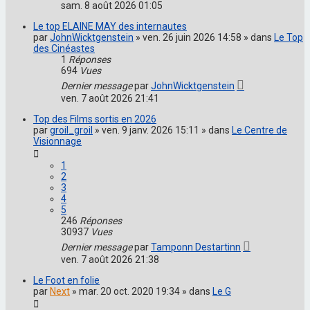
sam. 8 août 2026 01:05
Le top ELAINE MAY des internautes
par
JohnWicktgenstein
» ven. 26 juin 2026 14:58 » dans
Le Top
des Cinéastes
1
Réponses
694
Vues
Dernier message
par
JohnWicktgenstein
ven. 7 août 2026 21:41
Top des Films sortis en 2026
par
groil_groil
» ven. 9 janv. 2026 15:11 » dans
Le Centre de
Visionnage
1
2
3
4
5
246
Réponses
30937
Vues
Dernier message
par
Tamponn Destartinn
ven. 7 août 2026 21:38
Le Foot en folie
par
Next
» mar. 20 oct. 2020 19:34 » dans
Le G