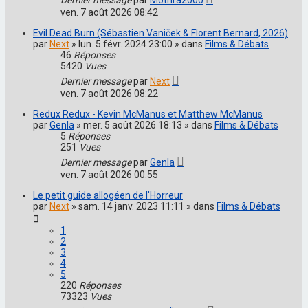
ven. 7 août 2026 08:42
Evil Dead Burn (Sébastien Vaniček & Florent Bernard, 2026)
par
Next
» lun. 5 févr. 2024 23:00 » dans
Films & Débats
46
Réponses
5420
Vues
Dernier message
par
Next
ven. 7 août 2026 08:22
Redux Redux - Kevin McManus et Matthew McManus
par
Genla
» mer. 5 août 2026 18:13 » dans
Films & Débats
5
Réponses
251
Vues
Dernier message
par
Genla
ven. 7 août 2026 00:55
Le petit guide allogéen de l'Horreur
par
Next
» sam. 14 janv. 2023 11:11 » dans
Films & Débats
1
2
3
4
5
220
Réponses
73323
Vues