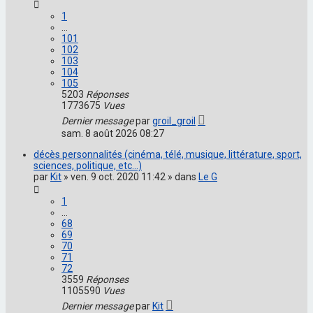
1
…
101
102
103
104
105
5203
Réponses
1773675
Vues
Dernier message
par
groil_groil
sam. 8 août 2026 08:27
décès personnalités (cinéma, télé, musique, littérature, sport,
sciences, politique, etc...)
par
Kit
» ven. 9 oct. 2020 11:42 » dans
Le G
1
…
68
69
70
71
72
3559
Réponses
1105590
Vues
Dernier message
par
Kit