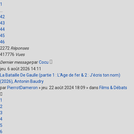
1
…
42
43
44
45
46
2272
Réponses
417776
Vues
Dernier message
par
Cocu
jeu. 6 août 2026 14:11
La Bataille De Gaulle (partie 1 : L'Age de fer & 2 : J'écris ton nom)
(2026), Antonin Baudry
par
PierrotDameron
» jeu. 22 août 2024 18:09 » dans
Films & Débats
1
2
3
4
5
6