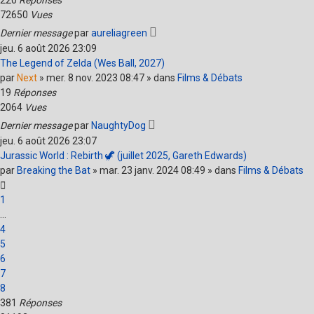
220
Réponses
72650
Vues
Dernier message
par
aureliagreen
jeu. 6 août 2026 23:09
The Legend of Zelda (Wes Ball, 2027)
par
Next
» mer. 8 nov. 2023 08:47 » dans
Films & Débats
19
Réponses
2064
Vues
Dernier message
par
NaughtyDog
jeu. 6 août 2026 23:07
Jurassic World : Rebirth 🦖 (juillet 2025, Gareth Edwards)
par
Breaking the Bat
» mar. 23 janv. 2024 08:49 » dans
Films & Débats
1
…
4
5
6
7
8
381
Réponses