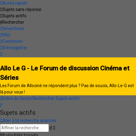
Accès rapide
Sujets sans réponse
Sujets actifs
Rechercher
Smartfeed
FAQ
Connexion
S’enregistrer
Allo Le G - Le Forum de discussion Cinéma et
Séries
Les Forum de Allociné ne répondent plus ? Pas de soucis, Allo-Le-G est
là pour vous !
Index du forum
Rechercher
Sujets actifs
Rechercher
Sujets actifs
Aller à la recherche avancée
Recherche
Rechercher
avancée
88 résultats trouvés