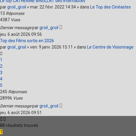
Le top CATHERINE BREILLAT des internautes
par
groil_groil
» mar. 22 févr. 2022 14:34 » dans
Le Top des Cinéastes
13
Réponses
4387
Vues
Dernier message
par
groil_groil
jeu. 6 août 2026 09:56
Top des Films sortis en 2026
par
groil_groil
» ven. 9 janv. 2026 15:11 » dans
Le Centre de Visionnage
1
2
3
4
5
245
Réponses
28996
Vues
Dernier message
par
groil_groil
jeu. 6 août 2026 09:51
88 résultats trouvés
1