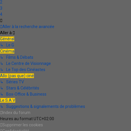
2
3
4
Suivante
Aller à la recherche avancée
Aller à
Général
↳ Le G
Cinéma
↳ Films & Débats
↳ Le Centre de Visionnage
↳ Le Top des Cinéastes
Allo (pas que) ciné
↳ Séries TV
↳ Stars & Célébrités
↳ Box-Office & Business
Le S.A.V
↳ Suggestions & signalements de problèmes
Index du forum
Heures au format
UTC+02:00
Supprimer les cookies