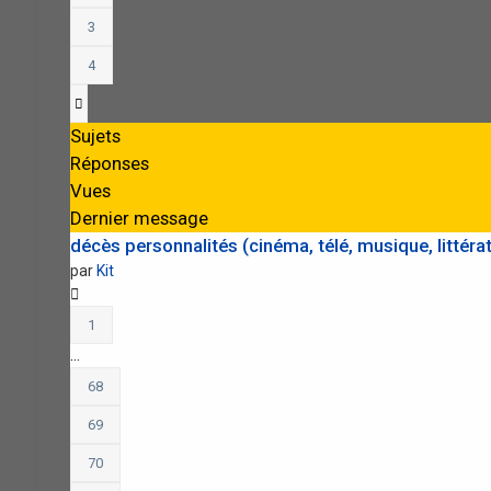
3
4
Suivante
Sujets
Réponses
Vues
Dernier message
décès personnalités (cinéma, télé, musique, littératu
par
Kit
1
…
68
69
70