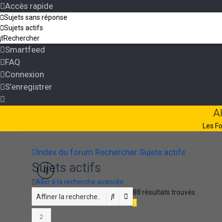
Accès rapide
Sujets sans réponse
Sujets actifs
Rechercher
Smartfeed
FAQ
Connexion
S’enregistrer
A
Les Fo
Index du forum
Rechercher
Sujets actifs
Sujets actifs
Aller à la recherche avancée
88 résultats trouvés
Rechercher
Recherche avancée
1
2