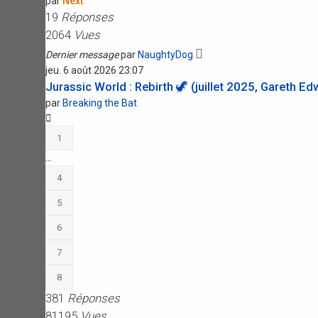
par
Next
19
Réponses
2064
Vues
Dernier message
par
NaughtyDog
jeu. 6 août 2026 23:07
Jurassic World : Rebirth 🦖 (juillet 2025, Gareth E
par
Breaking the Bat
1
…
4
5
6
7
8
381
Réponses
81195
Vues