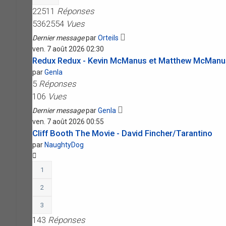
22511
Réponses
5362554
Vues
Dernier message
par
Orteils
ven. 7 août 2026 02:30
Redux Redux - Kevin McManus et Matthew McManu
par
Genla
5
Réponses
106
Vues
Dernier message
par
Genla
ven. 7 août 2026 00:55
Cliff Booth The Movie - David Fincher/Tarantino
par
NaughtyDog
1
2
3
143
Réponses