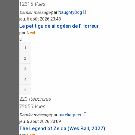
12315
Vues
Dernier message
par
NaughtyDog
jeu. 6 août 2026 23:48
Le petit guide allogéen de l'Horreur
par
Next
1
2
3
4
5
220
Réponses
72655
Vues
Dernier message
par
aureliagreen
jeu. 6 août 2026 23:09
The Legend of Zelda (Wes Ball, 2027)