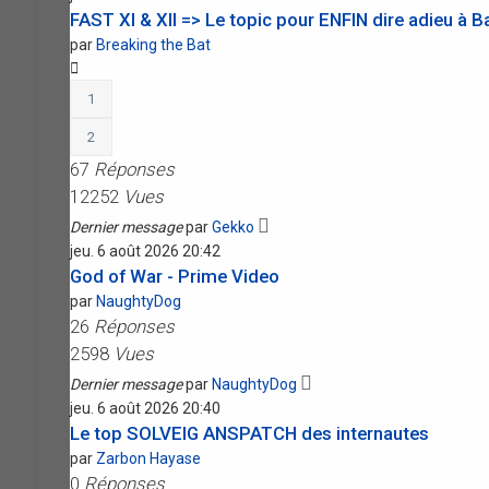
FAST XI & XII => Le topic pour ENFIN dire adieu à B
par
Breaking the Bat
1
2
67
Réponses
12252
Vues
Dernier message
par
Gekko
jeu. 6 août 2026 20:42
God of War - Prime Video
par
NaughtyDog
26
Réponses
2598
Vues
Dernier message
par
NaughtyDog
jeu. 6 août 2026 20:40
Le top SOLVEIG ANSPATCH des internautes
par
Zarbon Hayase
0
Réponses