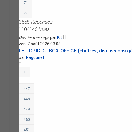
71
72
3558
Réponses
1104146
Vues
Dernier message
par
Kit
ven. 7 août 2026 03:03
LE TOPIC DU BOX-OFFICE (chiffres, discussions gén
par
Ragounet
1
…
447
448
449
450
451