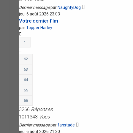
Dernier message
par
NaughtyDog
jeu. 6 août 2026 23:03
Votre dernier film
par
Topper Harley
1
…
62
63
64
65
66
3266
Réponses
1011343
Vues
Dernier message
par
fanstade
jeu. 6 août 2026 21:30