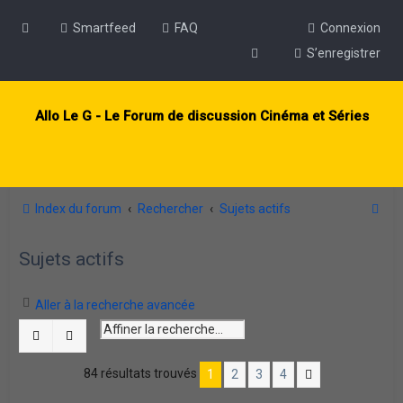
Smartfeed
FAQ
Connexion
S’enregistrer
Allo Le G - Le Forum de discussion Cinéma et Séries
R
Index du forum
Rechercher
Sujets actifs
e
Sujets actifs
c
h
Aller à la recherche avancée
e
r
Rechercher
Recherche avancée
c
84 résultats trouvés
1
2
3
4
Suivante
h