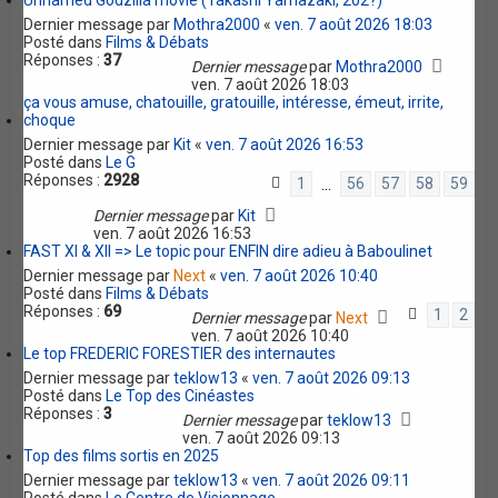
Unnamed Godzilla movie (Takashi Yamazaki, 202?)
Dernier message par
Mothra2000
«
ven. 7 août 2026 18:03
Posté dans
Films & Débats
Réponses :
37
Dernier message
par
Mothra2000
ven. 7 août 2026 18:03
ça vous amuse, chatouille, gratouille, intéresse, émeut, irrite,
choque
Dernier message par
Kit
«
ven. 7 août 2026 16:53
Posté dans
Le G
Réponses :
2928
1
56
57
58
59
…
Dernier message
par
Kit
ven. 7 août 2026 16:53
FAST XI & XII => Le topic pour ENFIN dire adieu à Baboulinet
Dernier message par
Next
«
ven. 7 août 2026 10:40
Posté dans
Films & Débats
Réponses :
69
1
2
Dernier message
par
Next
ven. 7 août 2026 10:40
Le top FREDERIC FORESTIER des internautes
Dernier message par
teklow13
«
ven. 7 août 2026 09:13
Posté dans
Le Top des Cinéastes
Réponses :
3
Dernier message
par
teklow13
ven. 7 août 2026 09:13
Top des films sortis en 2025
Dernier message par
teklow13
«
ven. 7 août 2026 09:11