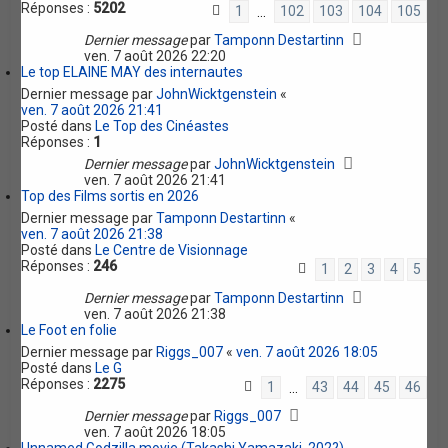
Réponses :
5202
1
102
103
104
105
…
Dernier message
par
Tamponn Destartinn
ven. 7 août 2026 22:20
Le top ELAINE MAY des internautes
Dernier message par
JohnWicktgenstein
«
ven. 7 août 2026 21:41
Posté dans
Le Top des Cinéastes
Réponses :
1
Dernier message
par
JohnWicktgenstein
ven. 7 août 2026 21:41
Top des Films sortis en 2026
Dernier message par
Tamponn Destartinn
«
ven. 7 août 2026 21:38
Posté dans
Le Centre de Visionnage
Réponses :
246
1
2
3
4
5
Dernier message
par
Tamponn Destartinn
ven. 7 août 2026 21:38
Le Foot en folie
Dernier message par
Riggs_007
«
ven. 7 août 2026 18:05
Posté dans
Le G
Réponses :
2275
1
43
44
45
46
…
Dernier message
par
Riggs_007
ven. 7 août 2026 18:05