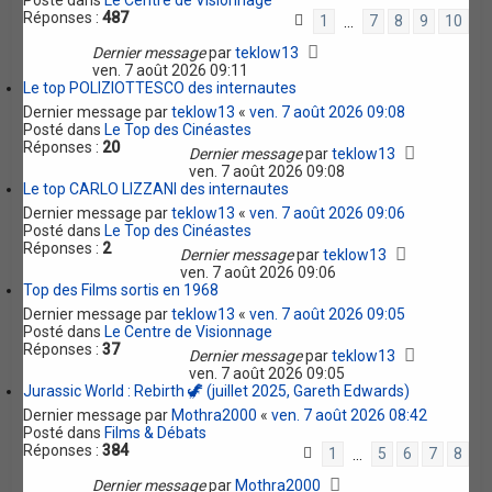
Posté dans
Le Centre de Visionnage
Réponses :
487
1
7
8
9
10
…
Dernier message
par
teklow13
ven. 7 août 2026 09:11
Le top POLIZIOTTESCO des internautes
Dernier message par
teklow13
«
ven. 7 août 2026 09:08
Posté dans
Le Top des Cinéastes
Réponses :
20
Dernier message
par
teklow13
ven. 7 août 2026 09:08
Le top CARLO LIZZANI des internautes
Dernier message par
teklow13
«
ven. 7 août 2026 09:06
Posté dans
Le Top des Cinéastes
Réponses :
2
Dernier message
par
teklow13
ven. 7 août 2026 09:06
Top des Films sortis en 1968
Dernier message par
teklow13
«
ven. 7 août 2026 09:05
Posté dans
Le Centre de Visionnage
Réponses :
37
Dernier message
par
teklow13
ven. 7 août 2026 09:05
Jurassic World : Rebirth 🦖 (juillet 2025, Gareth Edwards)
Dernier message par
Mothra2000
«
ven. 7 août 2026 08:42
Posté dans
Films & Débats
Réponses :
384
1
5
6
7
8
…
Dernier message
par
Mothra2000