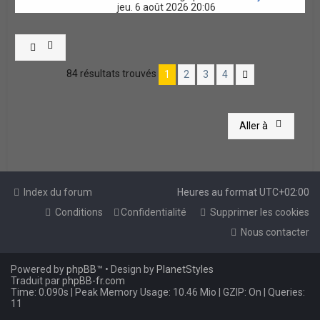
jeu. 6 août 2026 20:06
84 résultats trouvés
1
2
3
4
Suivante
Aller à
Index du forum
Heures au format
UTC+02:00
Conditions
Confidentialité
Supprimer les cookies
Nous contacter
Powered by
phpBB
™
• Design by
PlanetStyles
Traduit par
phpBB-fr.com
Time: 0.090s
| Peak Memory Usage: 10.46 Mio | GZIP: On |
Queries:
11