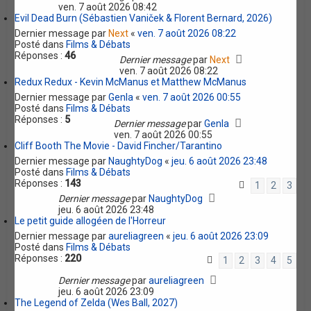
ven. 7 août 2026 08:42
Evil Dead Burn (Sébastien Vaniček & Florent Bernard, 2026)
Dernier message par
Next
«
ven. 7 août 2026 08:22
Posté dans
Films & Débats
Réponses :
46
Dernier message
par
Next
ven. 7 août 2026 08:22
Redux Redux - Kevin McManus et Matthew McManus
Dernier message par
Genla
«
ven. 7 août 2026 00:55
Posté dans
Films & Débats
Réponses :
5
Dernier message
par
Genla
ven. 7 août 2026 00:55
Cliff Booth The Movie - David Fincher/Tarantino
Dernier message par
NaughtyDog
«
jeu. 6 août 2026 23:48
Posté dans
Films & Débats
Réponses :
143
1
2
3
Dernier message
par
NaughtyDog
jeu. 6 août 2026 23:48
Le petit guide allogéen de l'Horreur
Dernier message par
aureliagreen
«
jeu. 6 août 2026 23:09
Posté dans
Films & Débats
Réponses :
220
1
2
3
4
5
Dernier message
par
aureliagreen
jeu. 6 août 2026 23:09
The Legend of Zelda (Wes Ball, 2027)