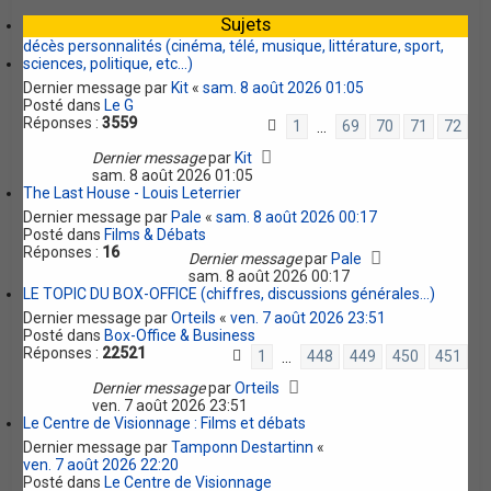
e
Sujets
r
décès personnalités (cinéma, télé, musique, littérature, sport,
sciences, politique, etc...)
Dernier message par
Kit
«
sam. 8 août 2026 01:05
Posté dans
Le G
Réponses :
3559
1
69
70
71
72
…
Dernier message
par
Kit
sam. 8 août 2026 01:05
The Last House - Louis Leterrier
Dernier message par
Pale
«
sam. 8 août 2026 00:17
Posté dans
Films & Débats
Réponses :
16
Dernier message
par
Pale
sam. 8 août 2026 00:17
LE TOPIC DU BOX-OFFICE (chiffres, discussions générales...)
Dernier message par
Orteils
«
ven. 7 août 2026 23:51
Posté dans
Box-Office & Business
Réponses :
22521
1
448
449
450
451
…
Dernier message
par
Orteils
ven. 7 août 2026 23:51
Le Centre de Visionnage : Films et débats
Dernier message par
Tamponn Destartinn
«
ven. 7 août 2026 22:20
Posté dans
Le Centre de Visionnage