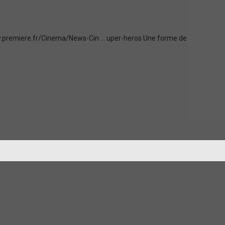
www.premiere.fr/Cinema/News-Cin ... uper-heros Une forme de