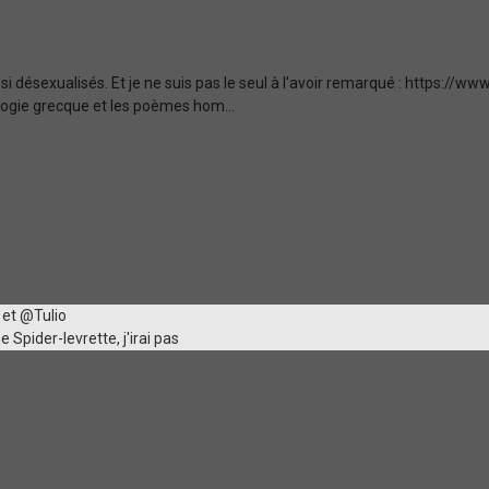
i désexualisés. Et je ne suis pas le seul à l'avoir remarqué : https://
ogie grecque et les poèmes hom...
 et @Tulio
 Spider-levrette, j'irai pas