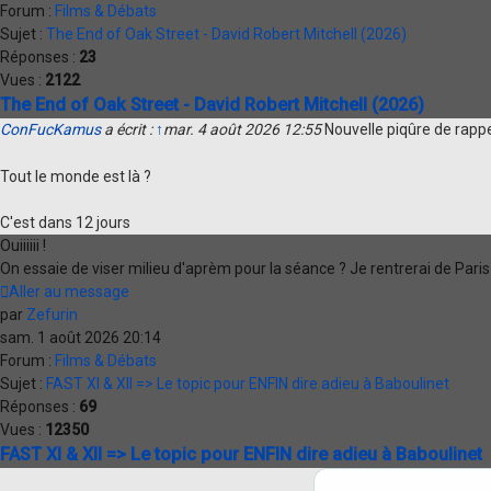
Forum :
Films & Débats
Sujet :
The End of Oak Street - David Robert Mitchell (2026)
Réponses :
23
Vues :
2122
The End of Oak Street - David Robert Mitchell (2026)
ConFucKamus
a écrit :
↑
mar. 4 août 2026 12:55
Nouvelle piqûre de rappe
Tout le monde est là ?
C'est dans 12 jours
Ouiiiiii !
On essaie de viser milieu d'aprèm pour la séance ? Je rentrerai de Pari
Aller au message
par
Zefurin
sam. 1 août 2026 20:14
Forum :
Films & Débats
Sujet :
FAST XI & XII => Le topic pour ENFIN dire adieu à Baboulinet
Réponses :
69
Vues :
12350
FAST XI & XII => Le topic pour ENFIN dire adieu à Baboulinet