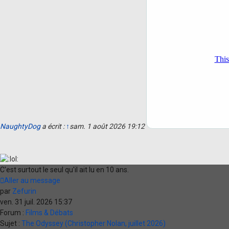
NaughtyDog
a écrit :
↑
sam. 1 août 2026 19:12
C'est surtout le seul qu'il ait lu en 10 ans.
Aller au message
par
Zefurin
ven. 31 juil. 2026 15:37
Forum :
Films & Débats
Sujet :
The Odyssey (Christopher Nolan, juillet 2026)