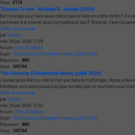
Vues :
2113
Thomas Crown - Michael B. Jordan (2026)
Bon courage pour faire aussi classe que la mise en scène de McT. Il a ca
j'arriverais à le trouver aussi sympathique que P. Brosnan. Faye Dunawa
Aller au message
par
Zefurin
mer. 29 juil. 2026 17:28
Forum :
Films & Débats
Sujet :
The Odyssey (Christopher Nolan, juillet 2026)
Réponses :
889
Vues :
105744
The Odyssey (Christopher Nolan, juillet 2026)
J'aurais aussi bien pu citer le fait que dans la mythologie, Ulysse a d
Pénélope sont aussi beaucoup plus torrides que ce veut bien nous montrer 
Aller au message
par
Zefurin
mer. 29 juil. 2026 15:56
Forum :
Films & Débats
Sujet :
The Odyssey (Christopher Nolan, juillet 2026)
Réponses :
889
Vues :
105744