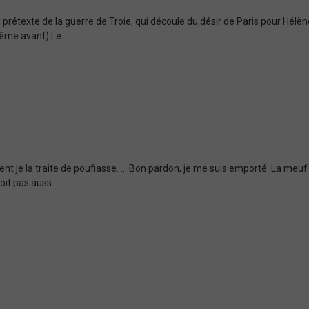
rétexte de la guerre de Troie, qui découle du désir de Paris pour Hélène
ême avant) Le...
nt je la traite de poufiasse. ... Bon pardon, je me suis emporté. La meu
oit pas auss...