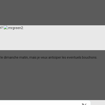
l !
s le dimanche matin, mais je veux anticiper les eventuels bouchons.