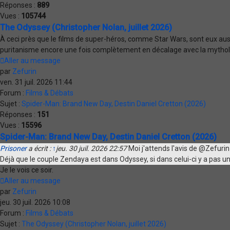
Réponses :
889
Vues :
105744
The Odyssey (Christopher Nolan, juillet 2026)
À ceci près que le films de super-héros, comme Star Wars, sont eux auss
puritanisme encore une fois complètement en décalage avec la mythol
Aller au message
par
Zefurin
ven. 31 juil. 2026 11:44
Forum :
Films & Débats
Sujet :
Spider-Man: Brand New Day, Destin Daniel Cretton (2026)
Réponses :
151
Vues :
15596
Spider-Man: Brand New Day, Destin Daniel Cretton (2026)
Prisoner
a écrit :
↑
jeu. 30 juil. 2026 22:57
Moi j'attends l'avis de @Zefurin
Déjà que le couple Zendaya est dans Odyssey, si dans celui-ci y a pas une
Je le vois ce soir.
Aller au message
par
Zefurin
jeu. 30 juil. 2026 10:08
Forum :
Films & Débats
Sujet :
The Odyssey (Christopher Nolan, juillet 2026)