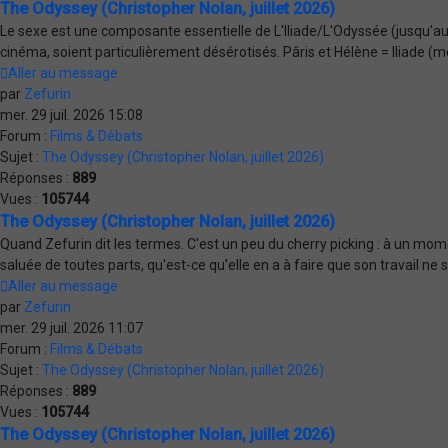
The Odyssey (Christopher Nolan, juillet 2026)
Le sexe est une composante essentielle de L'Iliade/L'Odyssée (jusqu'au p
cinéma, soient particulièrement désérotisés. Pâris et Hélène = Iliade (m
Aller au message
par
Zefurin
mer. 29 juil. 2026 15:08
Forum :
Films & Débats
Sujet :
The Odyssey (Christopher Nolan, juillet 2026)
Réponses :
889
Vues :
105744
The Odyssey (Christopher Nolan, juillet 2026)
Quand Zefurin dit les termes. C'est un peu du cherry picking : à un mome
saluée de toutes parts, qu'est-ce qu'elle en a à faire que son travail ne s
Aller au message
par
Zefurin
mer. 29 juil. 2026 11:07
Forum :
Films & Débats
Sujet :
The Odyssey (Christopher Nolan, juillet 2026)
Réponses :
889
Vues :
105744
The Odyssey (Christopher Nolan, juillet 2026)