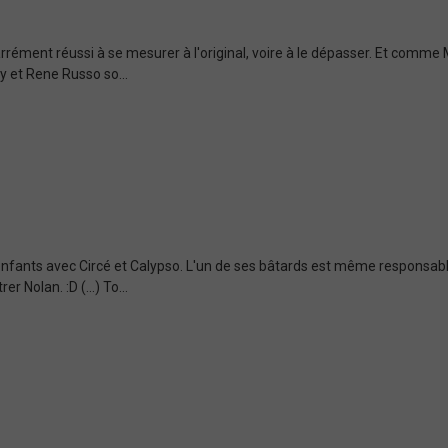
rrément réussi à se mesurer à l'original, voire à le dépasser. Et comme 
y et Rene Russo so...
es enfants avec Circé et Calypso. L'un de ses bâtards est même responsab
Nolan. :D (...) To...