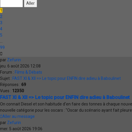
sur
99
1
2
3
4
5
…
99
Suivante
par
Zefurin
jeu. 6 août 2026 12:08
Forum :
Films & Débats
Sujet :
FAST XI & XII => Le topic pour ENFIN dire adieu à Baboulinet
Réponses :
69
Vues :
12350
FAST XI & XII => Le topic pour ENFIN dire adieu à Baboulinet
On connait Diesel et son habitude d'en faire des tonnes à chaque nouvel o
nouvelle catégorie pour les oscars : "Oscar du scénario ayant fait pleurer 
Aller au message
par
Zefurin
mer. 5 août 2026 19:06