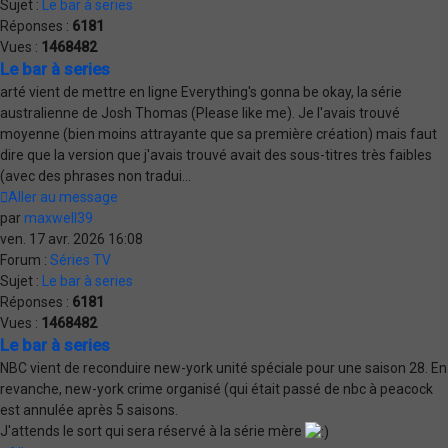
Sujet :
Le bar à series
Réponses :
6181
Vues :
1468482
Le bar à series
arté vient de mettre en ligne Everything's gonna be okay, la série
australienne de Josh Thomas (Please like me). Je l'avais trouvé
moyenne (bien moins attrayante que sa première création) mais faut
dire que la version que j'avais trouvé avait des sous-titres très faibles
(avec des phrases non tradui...
Aller au message
par
maxwell39
ven. 17 avr. 2026 16:08
Forum :
Séries TV
Sujet :
Le bar à series
Réponses :
6181
Vues :
1468482
Le bar à series
NBC vient de reconduire new-york unité spéciale pour une saison 28. En
revanche, new-york crime organisé (qui était passé de nbc à peacock
est annulée après 5 saisons.
J'attends le sort qui sera réservé à la série mère