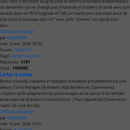
CBS vient d'annoncer sa grille pour la rentrée prochaine lockeledisparu
un dimanche qui ne change pas (marshals et tracker) un lundi avec une
double dose de FBI (l'originale et CIA) un mardi avec une triple dose de
ncis (dont le nouveau spin off "new-york, "Sydney" est gardé pour
plus...
Aller au message
par
maxwell39
mer. 15 avr. 2026 18:20
Forum :
Séries TV
Sujet :
Le bar à series
Réponses :
6181
Vues :
1468482
Le bar à series
Bonne nouvelle, nakache et tolédano travaillent actuellement sur une
saison 3 d'en thérapie (ils étaient déjà derrière les 2 premières).
J'espère qu'ils adapteront les personnages de la saison 3 du remake
américain car ils étaient vraiment bons :) Pas regardé les 2 premières
:saint: Ce sont des épi...
Aller au message
par
maxwell39
mer. 15 avr. 2026 16:51
Forum :
Séries TV