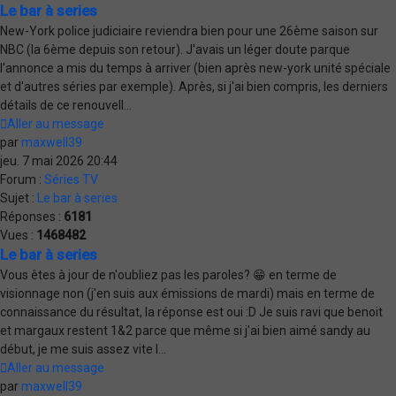
Le bar à series
New-York police judiciaire reviendra bien pour une 26ème saison sur
NBC (la 6ème depuis son retour). J'avais un léger doute parque
l'annonce a mis du temps à arriver (bien après new-york unité spéciale
et d'autres séries par exemple). Après, si j'ai bien compris, les derniers
détails de ce renouvell...
Aller au message
par
maxwell39
jeu. 7 mai 2026 20:44
Forum :
Séries TV
Sujet :
Le bar à series
Réponses :
6181
Vues :
1468482
Le bar à series
Vous êtes à jour de n'oubliez pas les paroles? 😁 en terme de
visionnage non (j'en suis aux émissions de mardi) mais en terme de
connaissance du résultat, la réponse est oui :D Je suis ravi que benoit
et margaux restent 1&2 parce que même si j'ai bien aimé sandy au
début, je me suis assez vite l...
Aller au message
par
maxwell39