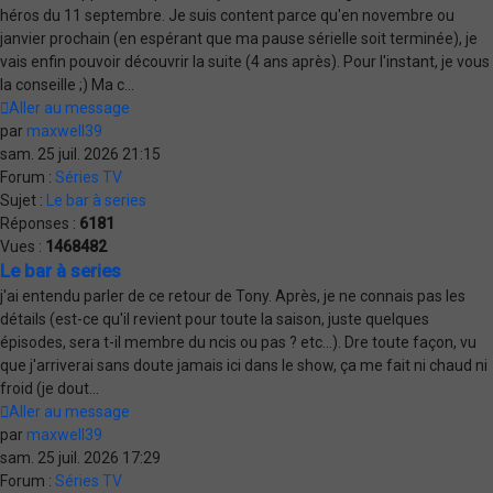
héros du 11 septembre. Je suis content parce qu'en novembre ou
janvier prochain (en espérant que ma pause sérielle soit terminée), je
vais enfin pouvoir découvrir la suite (4 ans après). Pour l'instant, je vous
la conseille ;) Ma c...
Aller au message
par
maxwell39
sam. 25 juil. 2026 21:15
Forum :
Séries TV
Sujet :
Le bar à series
Réponses :
6181
Vues :
1468482
Le bar à series
j'ai entendu parler de ce retour de Tony. Après, je ne connais pas les
détails (est-ce qu'il revient pour toute la saison, juste quelques
épisodes, sera t-il membre du ncis ou pas ? etc...). Dre toute façon, vu
que j'arriverai sans doute jamais ici dans le show, ça me fait ni chaud ni
froid (je dout...
Aller au message
par
maxwell39
sam. 25 juil. 2026 17:29
Forum :
Séries TV