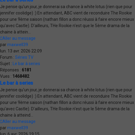
Je pense qu'un jour, je donnerai sa chance à white lotus (rien que pour
jennifer coolidge) :) En attendant, ABC vient de reconduire The Rookie
pour une 9ème saison (nathan fillon a donc réussi à faire encore mieux
qu'avec Castle). D'ailleurs, THe Rookie n'est que le 5ème drama de la
chaine à attein...
Aller au message
par
maxwell39
lun. 13 avr. 2026 22:09
Forum :
Séries TV
Sujet :
Le bar à series
Réponses :
6181
Vues :
1468482
Le bar à series
Je pense qu'un jour, je donnerai sa chance à white lotus (rien que pour
jennifer coolidge) :) En attendant, ABC vient de reconduire The Rookie
pour une 9ème saison (nathan fillon a donc réussi à faire encore mieux
qu'avec Castle). D'ailleurs, THe Rookie n'est que le 5ème drama de la
chaine à atteind...
Aller au message
par
maxwell39
lun. 6 avr. 2026 19:15