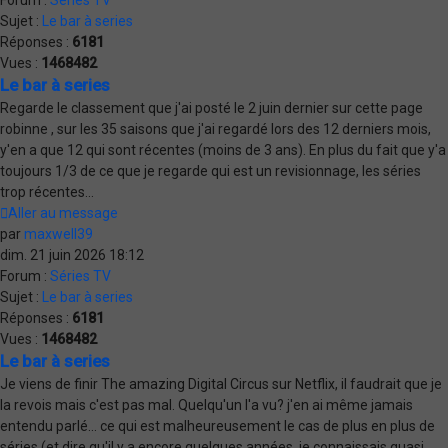
Forum :
Séries TV
Sujet :
Le bar à series
Réponses :
6181
Vues :
1468482
Le bar à series
Regarde le classement que j'ai posté le 2 juin dernier sur cette page
robinne , sur les 35 saisons que j'ai regardé lors des 12 derniers mois,
y'en a que 12 qui sont récentes (moins de 3 ans). En plus du fait que y'a
toujours 1/3 de ce que je regarde qui est un revisionnage, les séries
trop récentes...
Aller au message
par
maxwell39
dim. 21 juin 2026 18:12
Forum :
Séries TV
Sujet :
Le bar à series
Réponses :
6181
Vues :
1468482
Le bar à series
Je viens de finir The amazing Digital Circus sur Netflix, il faudrait que je
la revois mais c'est pas mal. Quelqu'un l'a vu? j'en ai même jamais
entendu parlé... ce qui est malheureusement le cas de plus en plus de
séries (et dire qu'il y a encore quelques années, je connaissais quasi