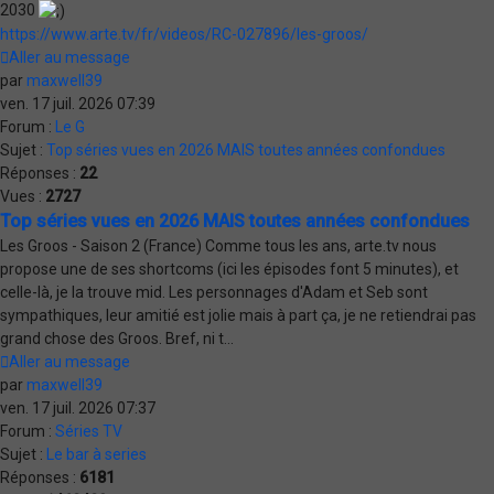
2030
https://www.arte.tv/fr/videos/RC-027896/les-groos/
Aller au message
par
maxwell39
ven. 17 juil. 2026 07:39
Forum :
Le G
Sujet :
Top séries vues en 2026 MAIS toutes années confondues
Réponses :
22
Vues :
2727
Top séries vues en 2026 MAIS toutes années confondues
Les Groos - Saison 2 (France) Comme tous les ans, arte.tv nous
propose une de ses shortcoms (ici les épisodes font 5 minutes), et
celle-là, je la trouve mid. Les personnages d'Adam et Seb sont
sympathiques, leur amitié est jolie mais à part ça, je ne retiendrai pas
grand chose des Groos. Bref, ni t...
Aller au message
par
maxwell39
ven. 17 juil. 2026 07:37
Forum :
Séries TV
Sujet :
Le bar à series
Réponses :
6181