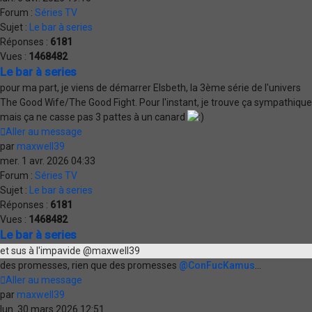
Forum :
Séries TV
Sujet :
Le bar à series
Réponses :
6181
Vues :
1468482
Le bar à series
pour ma part, je viens de démarrer Elsbeth, la 3ème série de l'univers
The Good Wife/The Good Fight. Pour l'instant, je trouve ça sympathique
mais ça ne casse pas 3 pattes à un canard
Aller au message
par
maxwell39
mer. 1 avr. 2026 04:33
Forum :
Séries TV
Sujet :
Le bar à series
Réponses :
6181
Vues :
1468482
Le bar à series
et sus à l'impavide @maxwell39
des promesses, rien que des promesses
@ConFucKamus
...
Aller au message
par
maxwell39
lun. 30 mars 2026 12:51