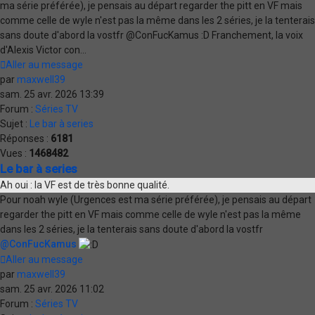
ma série préférée), je pensais au départ regarder the pitt en VF mais
comme celle de wyle n'est pas la même dans les 2 séries, je la tenterais
sans doute d'abord la vostfr @ConFucKamus :D Franchement, la voix
d'Alexis Victor con...
Aller au message
par
maxwell39
sam. 25 avr. 2026 13:39
Forum :
Séries TV
Sujet :
Le bar à series
Réponses :
6181
Vues :
1468482
Le bar à series
Ah oui : la VF est de très bonne qualité.
Pour noah wyle (Urgences est ma série préférée), je pensais au départ
regarder the pitt en VF mais comme celle de wyle n'est pas la même
dans les 2 séries, je la tenterais sans doute d'abord la vostfr
@ConFucKamus
Aller au message
par
maxwell39
sam. 25 avr. 2026 11:02
Forum :
Séries TV