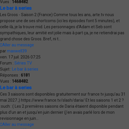
Vues :
1468482
Le bar à series
Les Groos - Saison 2 (France) Comme tous les ans, arte.tv nous
propose une de ses shortcoms (ici les épisodes font 5 minutes), et
celle-là, je la trouve mid. Les personnages d'Adam et Seb sont
sympathiques, leur amitié est jolie mais à part ça, je ne retiendrai pas
grand chose des Groos. Bref, ni t...
Aller au message
par
maxwell39
ven. 17 juil. 2026 07:25
Forum :
Séries TV
Sujet :
Le bar à series
Réponses :
6181
Vues :
1468482
Le bar à series
Ces 3 saisons sont disponibles gratuitement sur france.tv jusqu'au 31
mai 2027 ;) https://www.france.tv/slash/daria/ Et les saisons 1 et 2 ?
:ouch: :( Les 2 premières saisons de Daria étaient disponible pendant
plus d'un an et jusqu'en juin dernier (j'en avais parlé lors de mon
revisionnage en juin...
Aller au message