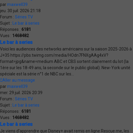
par
maxwell39
jeu. 30 juil. 2026 21:18
Forum :
Séries TV
Sujet :
Le bar à series
Réponses :
6181
Vues :
1468482
Le bar à series
Voici les audiences des networks américains sur la saison 2025-2026 à
J+35 https://pbs.twimg.com/media/HOdn7FNXgAAg4xV?
format=jpg&name=medium ABC et CBS sortent clairement du lot (la
1ère sur les 18-49 ans, la seconde sur le public global). New-York unité
spéciale est la série n°1 de NBC sur les...
Aller au message
par
maxwell39
mer. 29 juil. 2026 20:39
Forum :
Séries TV
Sujet :
Le bar à series
Réponses :
6181
Vues :
1468482
Le bar à series
Je viens d'apprendre que Disney+ avait remis en ligne Rescue me, les