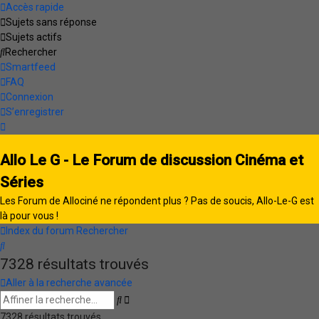
Accès rapide
Sujets sans réponse
Sujets actifs
Rechercher
Smartfeed
FAQ
Connexion
S’enregistrer
Allo Le G - Le Forum de discussion Cinéma et
Séries
Les Forum de Allociné ne répondent plus ? Pas de soucis, Allo-Le-G est
là pour vous !
Index du forum
Rechercher
Rechercher
7328 résultats trouvés
Aller à la recherche avancée
Recherche
Rechercher
avancée
7328 résultats trouvés