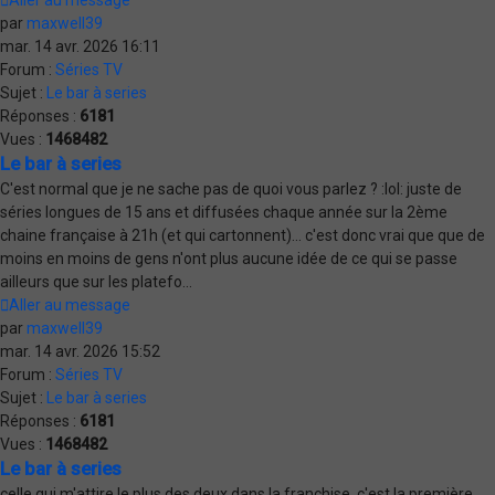
Aller au message
par
maxwell39
mar. 14 avr. 2026 16:11
Forum :
Séries TV
Sujet :
Le bar à series
Réponses :
6181
Vues :
1468482
Le bar à series
C'est normal que je ne sache pas de quoi vous parlez ? :lol: juste de
séries longues de 15 ans et diffusées chaque année sur la 2ème
chaine française à 21h (et qui cartonnent)... c'est donc vrai que que de
moins en moins de gens n'ont plus aucune idée de ce qui se passe
ailleurs que sur les platefo...
Aller au message
par
maxwell39
mar. 14 avr. 2026 15:52
Forum :
Séries TV
Sujet :
Le bar à series
Réponses :
6181
Vues :
1468482
Le bar à series
celle qui m'attire le plus des deux dans la franchise, c'est la première