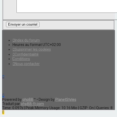
Index du forum
Heures au format
UTC+02:00
Supprimer les cookies
Confidentialité
Conditions
Nous contacter
Powered by
phpBB
™
• Design by
PlanetStyles
Traduit par
phpBB-fr.com
Time: 0.097s
| Peak Memory Usage: 10.16 Mio | GZIP: On |
Queries: 8