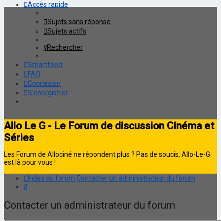
Accès rapide
Sujets sans réponse
Sujets actifs
Rechercher
Smartfeed
FAQ
Connexion
S’enregistrer
Allo Le G - Le Forum de discussion Cinéma et
Séries
Les Forum de Allociné ne répondent plus ? Pas de soucis, Allo-Le-G
est là pour vous !
Index du forum
Contacter un administrateur du forum
Rechercher
Contacter un administrateur du forum