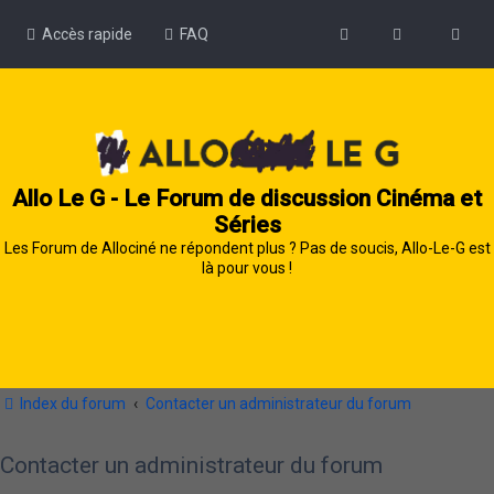
Accès rapide
FAQ
Allo Le G - Le Forum de discussion Cinéma et
Séries
Les Forum de Allociné ne répondent plus ? Pas de soucis, Allo-Le-G est
là pour vous !
Index du forum
Contacter un administrateur du forum
Contacter un administrateur du forum