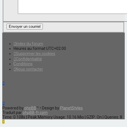
Index du forum
Heures au format
UTC+02:00
Supprimer les cookies
Confidentialité
Conditions
Nous contacter
Powered by
phpBB
™
• Design by
PlanetStyles
Traduit par
phpBB-fr.com
Time: 0.108s
| Peak Memory Usage: 10.16 Mio | GZIP: On |
Queries: 8