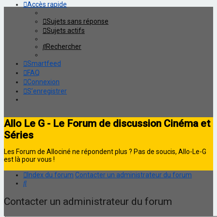
Accès rapide
Sujets sans réponse
Sujets actifs
Rechercher
Smartfeed
FAQ
Connexion
S’enregistrer
Allo Le G - Le Forum de discussion Cinéma et
Séries
Les Forum de Allociné ne répondent plus ? Pas de soucis, Allo-Le-G
est là pour vous !
Index du forum
Contacter un administrateur du forum
Rechercher
Contacter un administrateur du forum